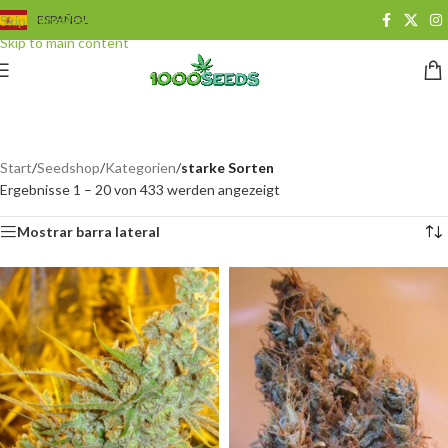
Skip to navigation
ESPAÑOL
Skip to main content
variedades fuertes
Categorías
Start
/
Seedshop
/
Kategorien
/
starke Sorten
Ergebnisse 1 – 20 von 433 werden angezeigt
Mostrar barra lateral