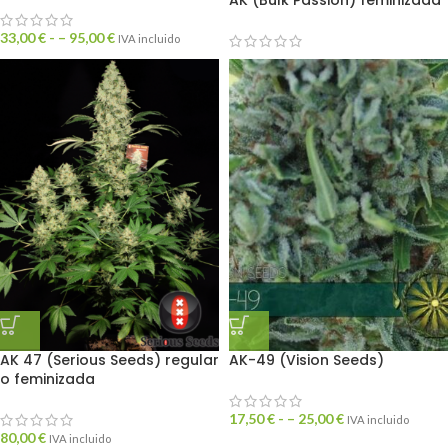
AK (Bulk Passion) feminizada
33,00
€
- –
95,00
€
IVA incluido
AK 47 (Serious Seeds) regular
AK-49 (Vision Seeds)
o feminizada
17,50
€
- –
25,00
€
IVA incluido
80,00
€
IVA incluido