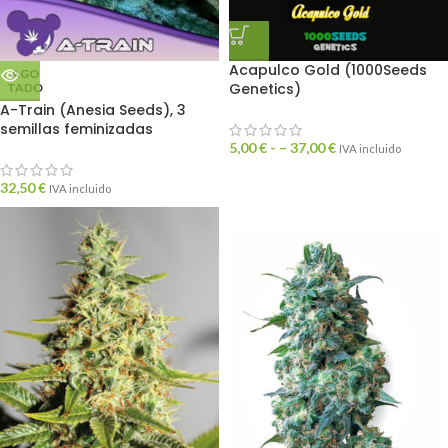
Acapulco Gold (1000Seeds
AGO
Genetics)
TADO
A-Train (Anesia Seeds), 3
semillas feminizadas
5,00
€
- –
37,00
€
IVA incluido
32,50
€
IVA incluido