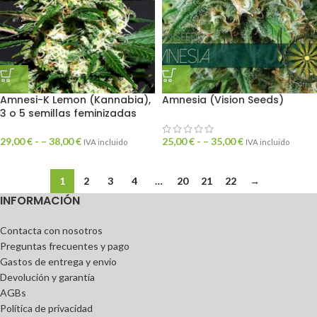
Amnesi-K Lemon (Kannabia),
Amnesia (Vision Seeds)
3 o 5 semillas feminizadas
29,00
€
- –
38,00
€
25,00
€
- –
35,00
€
IVA incluido
IVA incluido
1
2
3
4
…
20
21
22
→
INFORMACIÓN
Contacta con nosotros
Preguntas frecuentes y pago
Gastos de entrega y envío
Devolución y garantía
AGBs
Política de privacidad