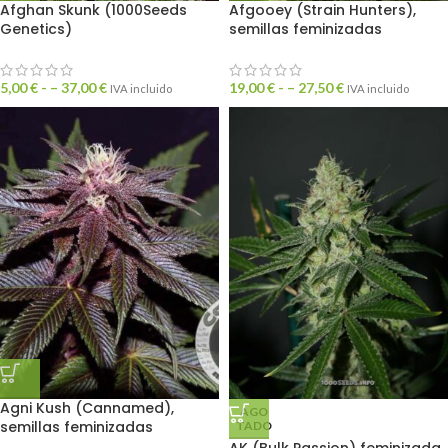
Afghan Skunk (1000Seeds
Afgooey (Strain Hunters),
Genetics)
semillas feminizadas
5,00
€
- –
37,00
€
19,00
€
- –
27,50
€
IVA incluido
IVA incluido
Agni Kush (Cannamed),
AGO
semillas feminizadas
TADO