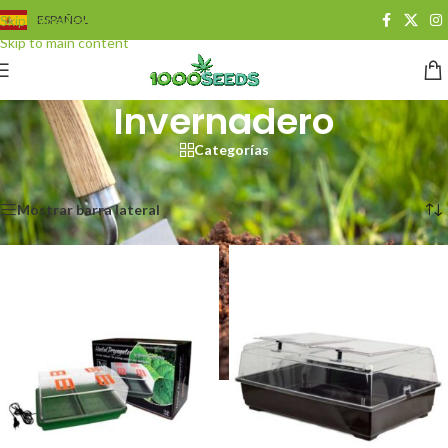
Skip to navigation
ESPAÑOL
Skip to main content
Invernadero
Categorías
Start
/
Growshop
/
Gewächshaus
Alle 12 Ergebnisse werden angezeigt
Mostrar barra lateral