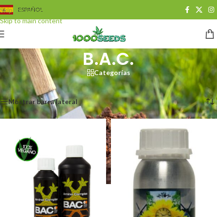
Skip to navigation
ESPAÑOL
Skip to main content
B.A.C.
Categorías
Start
/
Growshop
/
Dünger
/
B.A.C.
Se muestran los resultados 1 - 20 de 30
Mostrar barra lateral