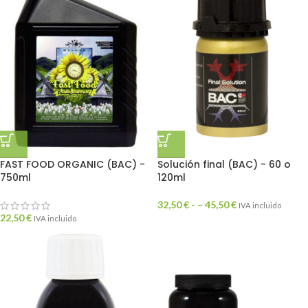
FAST FOOD ORGANIC (BAC) -
Solución final (BAC) - 60 o
750ml
120ml
32,50
€
- –
45,50
€
IVA incluido
22,50
€
IVA incluido