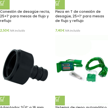
Conexión de desagüe recta,
Pieza en T de conexión de
25×1″ para mesas de flujo y
desagüe, 25×1″ para mesas
reflujo
de flujo y reflujo
2,50
€
7,40
€
IVA incluido
IVA incluido
Adaptador 3/4″ a 16 mm
Sistema de riego automático