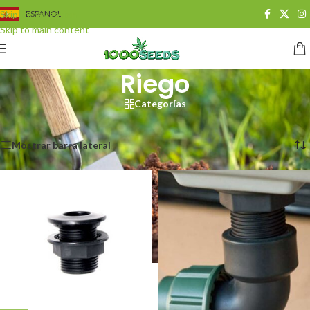
Skip to navigation
ESPAÑOL
Skip to main content
Riego
Categorías
Start
/
Growshop
/
Bewässerung
Se muestran los resultados 1 - 20 de 38
Mostrar barra lateral