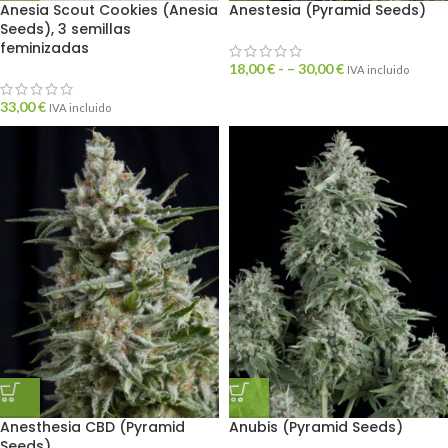
Anesia Scout Cookies (Anesia
Anestesia (Pyramid Seeds)
Seeds), 3 semillas
feminizadas
18,00
€
- –
30,00
€
IVA incluido
33,00
€
IVA incluido
Anesthesia CBD (Pyramid
Anubis (Pyramid Seeds)
Seeds)