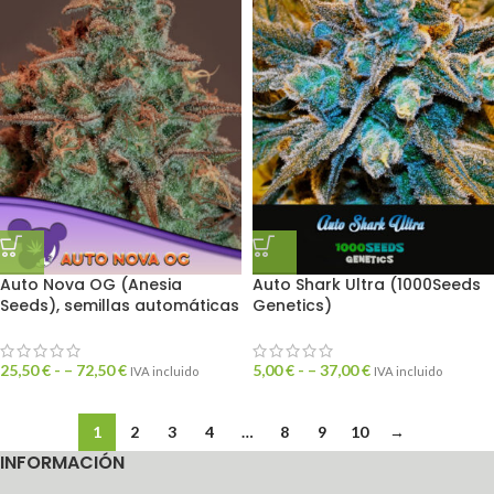
Auto Nova OG (Anesia
Auto Shark Ultra (1000Seeds
Seeds), semillas automáticas
Genetics)
25,50
€
- –
72,50
€
5,00
€
- –
37,00
€
IVA incluido
IVA incluido
1
2
3
4
…
8
9
10
→
INFORMACIÓN