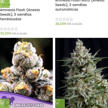
Amnesia Flash Auto (Anesia
AGO
Seeds), 3 semillas
TADO
automáticas
Amnesia Flash (Anesia
Seeds), 3 semillas
feminizadas
26,50
€
IVA incluido
31,50
€
IVA incluido