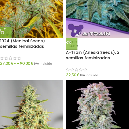
1024 (Medical Seeds)
AGO
semillas feminizadas
TADO
A-Train (Anesia Seeds), 3
semillas feminizadas
27,00
€
- –
90,00
€
IVA incluido
32,50
€
IVA incluido