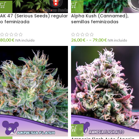
AK 47 (Serious Seeds) regular
Alpha Kush (Cannamed),
o feminizada
semillas feminizadas
80,00
€
26,00
€
- –
79,00
€
IVA incluido
IVA incluido