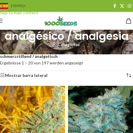
Skip to navigation
ESPAÑOL
Skip to main content
analgésico / analgesia
Categorías
Start
/
Seedshop
/
Kategorien
/
medizinische Cannabis Samen
/
schmerzstillend / analgetisch
Ergebnisse 1 – 20 von 197 werden angezeigt
Mostrar barra lateral