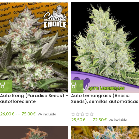
Auto Kong (Paradise Seeds) -
Auto Lemongrass (Anesia
autofloreciente
Seeds), semillas automáticas
26,00
€
- –
75,00
€
IVA incluido
25,50
€
- –
72,50
€
IVA incluido