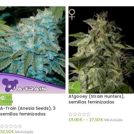
Afgooey (Strain Hunters),
AGO
semillas feminizadas
TADO
A-Train (Anesia Seeds), 3
semillas feminizadas
19,00
€
- –
27,50
€
IVA incluido
32,50
€
IVA incluido