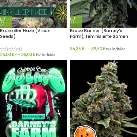
Brainkiller Haze (Vision
Bruce Banner (Barney’s
Seeds)
Farm), feminisierte Samen
36,35
€
- –
89,50
€
IVA incluido
25,00
€
- –
35,00
€
IVA incluido