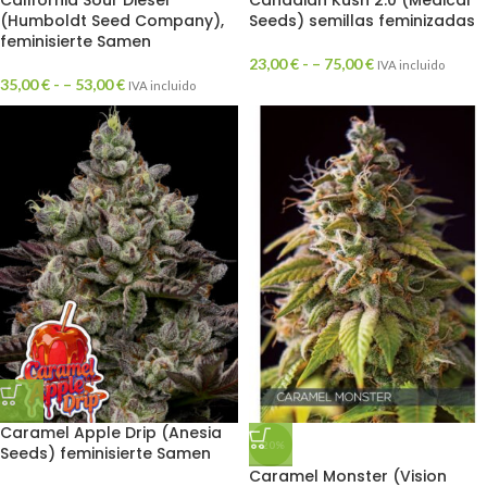
California Sour Diesel
Canadian Kush 2.0 (Medical
(Humboldt Seed Company),
Seeds) semillas feminizadas
feminisierte Samen
23,00
€
- –
75,00
€
IVA incluido
35,00
€
- –
53,00
€
IVA incluido
Caramel Apple Drip (Anesia
-20%
Seeds) feminisierte Samen
Caramel Monster (Vision