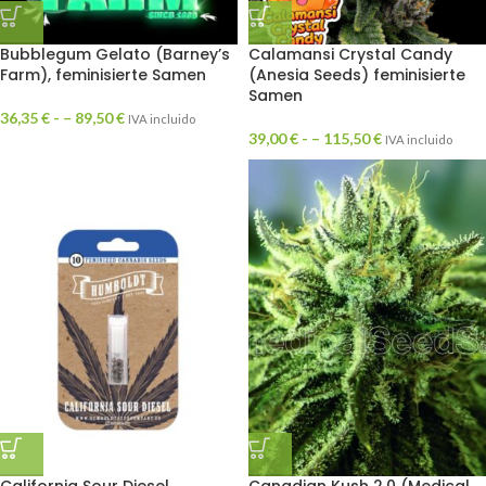
Bubblegum Gelato (Barney’s
Calamansi Crystal Candy
Farm), feminisierte Samen
(Anesia Seeds) feminisierte
Samen
36,35
€
- –
89,50
€
IVA incluido
39,00
€
- –
115,50
€
IVA incluido