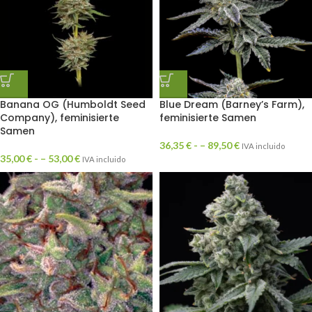
Banana OG (Humboldt Seed
Blue Dream (Barney’s Farm),
Company), feminisierte
feminisierte Samen
Samen
36,35
€
- –
89,50
€
IVA incluido
35,00
€
- –
53,00
€
IVA incluido