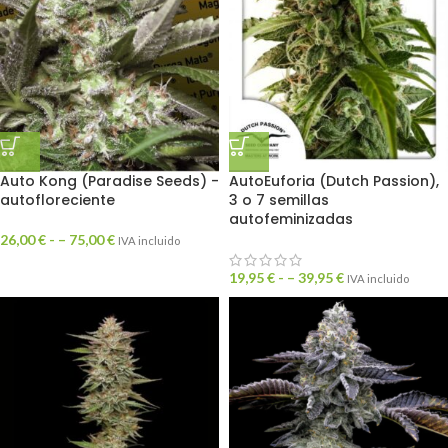
Auto Kong (Paradise Seeds) -
AutoEuforia (Dutch Passion),
autofloreciente
3 o 7 semillas
autofeminizadas
26,00
€
- –
75,00
€
IVA incluido
19,95
€
- –
39,95
€
IVA incluido