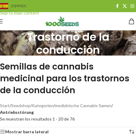
Skip to navigation
ESPAÑOL
Skip to main content
Trastorno de la
conducción
Categorías
Semillas de cannabis
medicinal para los trastornos
de la conducción
Start
/
Seedshop
/
Kategorien
/
medizinische Cannabis Samen
/
Antriebsstörung
Se muestran los resultados 1 - 20 de 76
Mostrar barra lateral