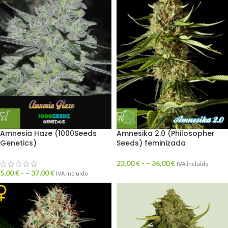
Amnesia Haze (1000Seeds
Amnesika 2.0 (Philosopher
Genetics)
Seeds) feminizada
23,00
€
- –
36,00
€
IVA incluido
5,00
€
- –
37,00
€
IVA incluido