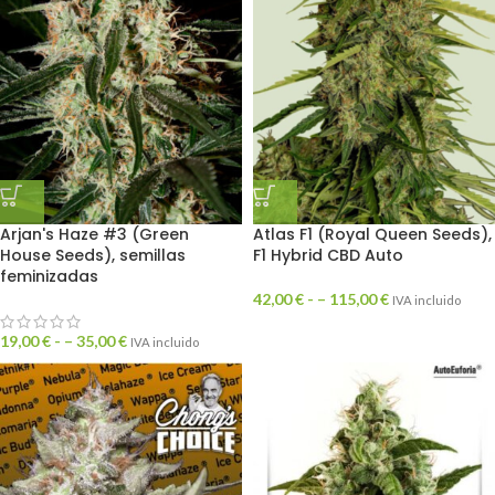
Arjan's Haze #3 (Green
Atlas F1 (Royal Queen Seeds),
House Seeds), semillas
F1 Hybrid CBD Auto
feminizadas
42,00
€
- –
115,00
€
IVA incluido
19,00
€
- –
35,00
€
IVA incluido