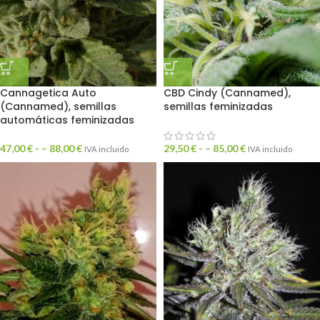
Cannagetica Auto
CBD Cindy (Cannamed),
(Cannamed), semillas
semillas feminizadas
automáticas feminizadas
47,00
€
- –
88,00
€
29,50
€
- –
85,00
€
IVA incluido
IVA incluido