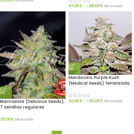
IVA incluido
47,00
€
- –
88,00
€
IVA incluido
Mendocino Purple Kush
(Medical Seeds) feminizada
26,00
€
- –
85,00
€
Marmalate (Delicious Seeds),
IVA incluido
7 semillas regulares
30,00
€
IVA incluido