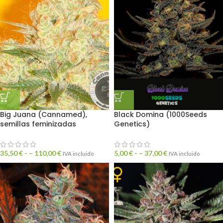
Big Juana (Cannamed),
Black Domina (1000Seeds
semillas feminizadas
Genetics)
35,50
€
- –
110,00
€
5,00
€
- –
37,00
€
IVA incluido
IVA incluido