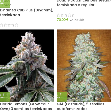
Double Dutch (Serious Seeds)
AGO
feminizada o regular
TADO
Dinamed CBD Plus (Dinafem),
feminizada
70,00
€
IVA incluido
Florida Lemons (Grow Your
G14 (FastBuds), 5 semillas
Own) 3 semillas feminizadas
autofeminizadas