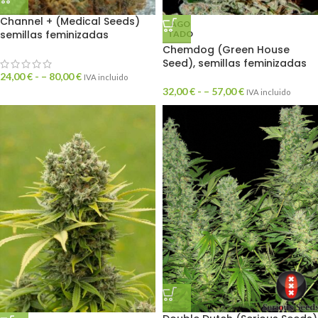
Channel + (Medical Seeds)
AGO
semillas feminizadas
TADO
Chemdog (Green House
Seed), semillas feminizadas
24,00
€
- –
80,00
€
IVA incluido
32,00
€
- –
57,00
€
IVA incluido