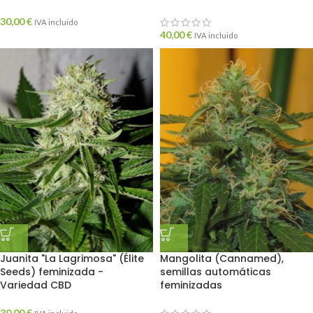
30,00
€
IVA incluido
40,00
€
IVA incluido
Juanita "La Lagrimosa" (Élite
Mangolita (Cannamed),
Seeds) feminizada -
semillas automáticas
Variedad CBD
feminizadas
30,00
€