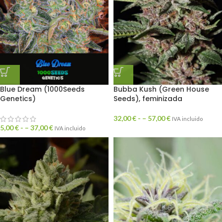
Blue Dream (1000Seeds
Bubba Kush (Green House
Genetics)
Seeds), feminizada
32,00
€
- –
57,00
€
IVA incluido
5,00
€
- –
37,00
€
IVA incluido