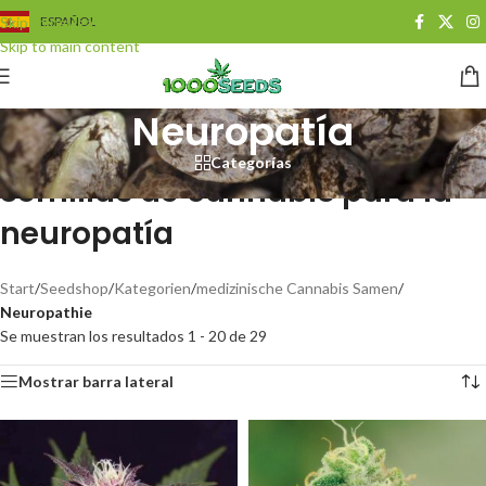
Skip to navigation
ESPAÑOL
Skip to main content
Neuropatía
Categorías
Semillas de cannabis para la
neuropatía
Start
/
Seedshop
/
Kategorien
/
medizinische Cannabis Samen
/
Neuropathie
Se muestran los resultados 1 - 20 de 29
Mostrar barra lateral