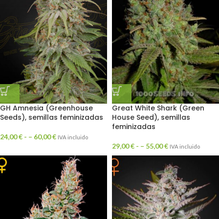
GH Amnesia (Greenhouse
Great White Shark (Green
Seeds), semillas feminizadas
House Seed), semillas
feminizadas
24,00
€
- –
60,00
€
IVA incluido
29,00
€
- –
55,00
€
IVA incluido