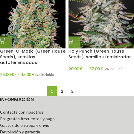
Green-O-Matic (Green House
Holy Punch (Green House
Seeds), semillas
Seeds), semillas feminizadas
autofeminizadas
20,00
€
- –
57,00
€
IVA incluido
25,00
€
- –
45,00
€
IVA incluido
1
2
3
→
INFORMACIÓN
Contacta con nosotros
Preguntas frecuentes y pago
Gastos de entrega y envío
Devolución y garantía