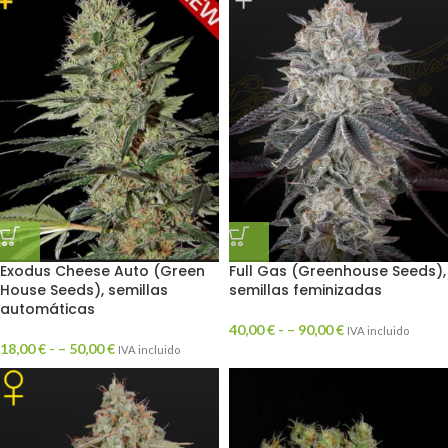
Exodus Cheese Auto (Green
Full Gas (Greenhouse Seeds),
House Seeds), semillas
semillas feminizadas
automáticas
40,00
€
- –
90,00
€
IVA incluido
18,00
€
- –
50,00
€
IVA incluido