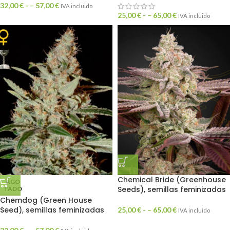
32,00
€
- –
57,00
€
IVA incluido
25,00
€
- –
65,00
€
IVA incluido
Chemical Bride (Greenhouse
AGO
Seeds), semillas feminizadas
TADO
Chemdog (Green House
Seed), semillas feminizadas
25,00
€
- –
65,00
€
IVA incluido