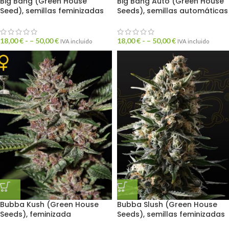
Big Bang (Green House
Big Bang Auto (Green House
Seed), semillas feminizadas
Seeds), semillas automáticas
18,00
€
- –
50,00
€
18,00
€
- –
50,00
€
IVA incluido
IVA incluido
Bubba Kush (Green House
Bubba Slush (Green House
Seeds), feminizada
Seeds), semillas feminizadas