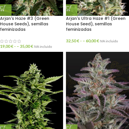
Arjan's Haze #3 (Green
Arjan's Ultra Haze #1 (Green
House Seeds), semillas
House Seed), semillas
feminizadas
feminizadas
32,50
€
- –
60,00
€
IVA incluido
19,00
€
- –
35,00
€
IVA incluido