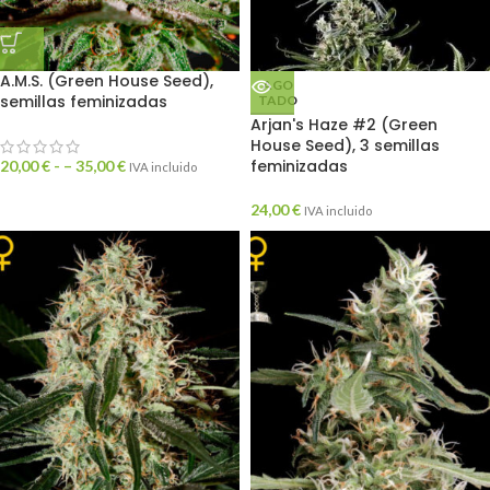
A.M.S. (Green House Seed),
AGO
semillas feminizadas
TADO
Arjan's Haze #2 (Green
House Seed), 3 semillas
feminizadas
20,00
€
- –
35,00
€
IVA incluido
24,00
€
IVA incluido