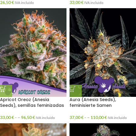
26,50
€
33,00
€
IVA incluido
IVA incluido
Apricot Oreoz (Anesia
Aura (Anesia Seeds),
Seeds), semillas feminizadas
feminisierte Samen
33,00
€
- –
96,50
€
37,00
€
- –
110,00
€
IVA incluido
IVA incluido