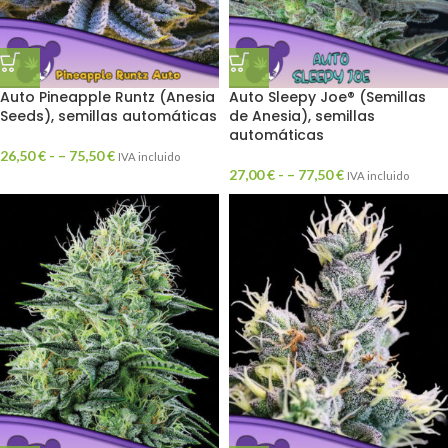
Auto Pineapple Runtz (Anesia
Auto Sleepy Joe® (Semillas
Seeds), semillas automáticas
de Anesia), semillas
automáticas
26,50
€
- –
75,50
€
IVA incluido
27,00
€
- –
77,50
€
IVA incluido