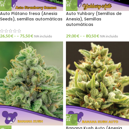
Auto Plátano fresa (Anesia
Auto Yuhbary (Semillas de
Seeds), semillas automáticas
Anesia), Semillas
automáticas
26,50
€
- –
75,50
€
29,00
€
- –
80,50
€
IVA incluido
IVA incluido
Banana Kush Auto (Anesia