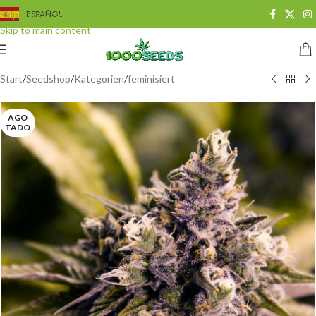
Skip to navigation
ESPAÑOL
Skip to main content
Start
/
Seedshop
/
Kategorien
/
feminisiert
AGO
TADO