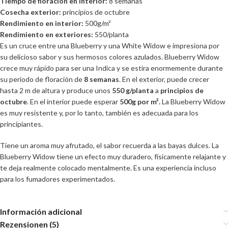
Tiempo de floración en interior:
8 semanas
Cosecha exterior:
principios de octubre
Rendimiento en interior:
500g/m²
Rendimiento en exteriores:
550/planta
Es un cruce entre una Blueberry y una White Widow e impresiona por
su delicioso sabor y sus hermosos colores azulados. Blueberry Widow
crece muy rápido para ser una Indica y se estira enormemente durante
su periodo de floración de
8 semanas
. En el exterior, puede crecer
hasta 2 m de altura y produce unos
550 g/planta
a
principios de
octubre
. En el interior puede esperar
500g por m².
La Blueberry Widow
es muy resistente y, por lo tanto, también es adecuada para los
principiantes.
Tiene un aroma muy afrutado, el sabor recuerda a las bayas dulces. La
Blueberry Widow tiene un efecto muy duradero, físicamente relajante y
te deja realmente colocado mentalmente. Es una experiencia incluso
para los fumadores experimentados.
Información adicional
Rezensionen (5)