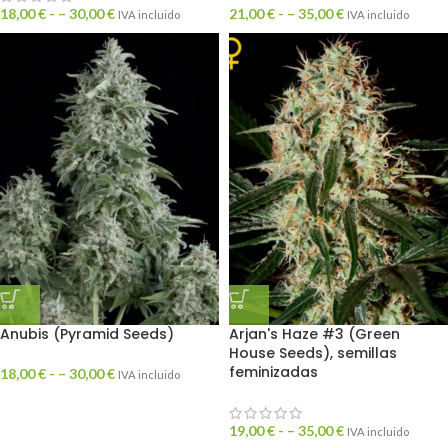
18,00
€
- –
30,00
€
21,00
€
- –
35,00
€
IVA incluido
IVA incluido
Anubis (Pyramid Seeds)
Arjan's Haze #3 (Green
House Seeds), semillas
feminizadas
18,00
€
- –
30,00
€
IVA incluido
19,00
€
- –
35,00
€
IVA incluido