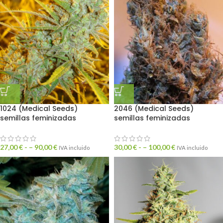
1024 (Medical Seeds)
2046 (Medical Seeds)
semillas feminizadas
semillas feminizadas
27,00
€
- –
90,00
€
30,00
€
- –
100,00
€
IVA incluido
IVA incluido