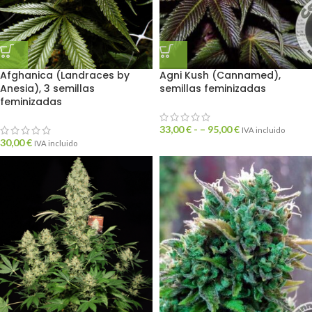
Afghanica (Landraces by
Agni Kush (Cannamed),
Anesia), 3 semillas
semillas feminizadas
feminizadas
33,00
€
- –
95,00
€
IVA incluido
30,00
€
IVA incluido