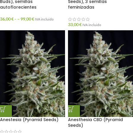
Buds), semillas
Seeds), 3 semillas
autoflorecientes
feminizadas
36,00
€
- –
99,00
€
IVA incluido
33,00
€
IVA incluido
Anestesia (Pyramid Seeds)
Anesthesia CBD (Pyramid
Seeds)