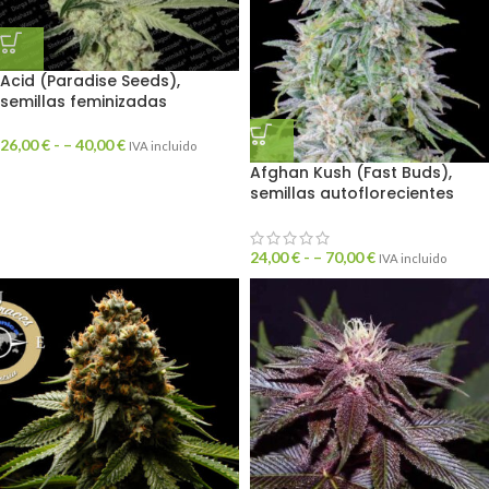
Acid (Paradise Seeds),
semillas feminizadas
26,00
€
- –
40,00
€
IVA incluido
Afghan Kush (Fast Buds),
semillas autoflorecientes
24,00
€
- –
70,00
€
IVA incluido