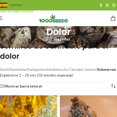
Skip to navigation
ESPAÑOL
Skip to main content
Dolor
Categorías
Semillas de cannabis para el
dolor
Start
/
Seedshop
/
Kategorien
/
medizinische Cannabis Samen
/
Schmerzen
Ergebnisse 1 – 20 von 232 werden angezeigt
Mostrar barra lateral