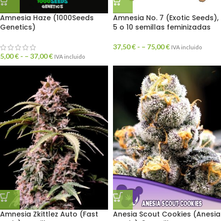
Amnesia Haze (1000Seeds
Amnesia No. 7 (Exotic Seeds),
Genetics)
5 o 10 semillas feminizadas
37,50
€
- –
75,00
€
IVA incluido
5,00
€
- –
37,00
€
IVA incluido
Amnesia Zkittlez Auto (Fast
Anesia Scout Cookies (Anesia