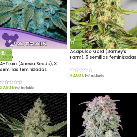
Acapulco Gold (Barney's
AGO
Farm), 5 semillas feminizadas
TADO
A-Train (Anesia Seeds), 3
semillas feminizadas
42,00
€
IVA incluido
32,50
€
IVA incluido