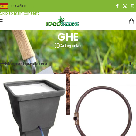
Skip to navigation
ESPAÑOL
Skip to main content
GHE
Categorías
Start
/
Growshop
/
Hydroponik
/
GHE
Alle 10 Ergebnisse werden angezeigt
Mostrar barra lateral