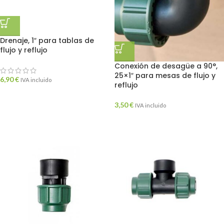
Drenaje, 1″ para tablas de
flujo y reflujo
Conexión de desagüe a 90°,
25×1″ para mesas de flujo y
6,90
€
IVA incluido
reflujo
3,50
€
IVA incluido