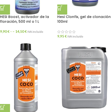
HESI Boost, activador de la
Hesi Clonfix, gel de clonación
floración, 500 ml o 1 L
100ml
9,90
€
- –
14,50
€
IVA incluido
9,95
€
IVA incluido