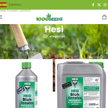
Skip to navigation
ESPAÑOL
Skip to main content
Hesi
Categorías
Start
/
Growshop
/
Dünger
/
Hesi
Alle 20 Ergebnisse werden angezeigt
Mostrar barra lateral