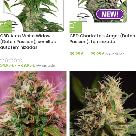
CBD Auto White Widow
CBD Charlotte's Angel (Dutch
(Dutch Passion), semillas
Passion), feminizada
autofeminizadas
39,95
€
- –
99,95
€
IVA incluido
34,95
€
- –
69,95
€
IVA incluido