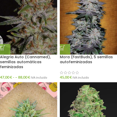
Alegria Auto (Cannamed),
Mora (FastBuds), 5 semillas
semillas automáticas
autofeminizadas
feminizadas
47,00
€
- –
88,00
€
45,00
€
IVA incluido
IVA incluido