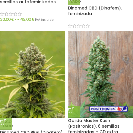
semillas autofeminizadas
TADO
Dinamed CBD (Dinafem),
feminizada
30,00
€
- –
45,00
€
IVA incluido
Gordo Master Kush
AGO
(Positronics), 6 semillas
TADO
feminizadas + CD extra
Dinamed CBD Plus (Dinafem),