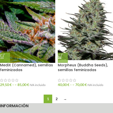
MediX (Cannamed), semillas
Morpheus (Buddha Seeds),
feminizadas
semillas feminizadas
29,50
€
- –
85,00
€
40,00
€
- –
70,00
€
IVA incluido
IVA incluido
1
2
→
INFORMACIÓN