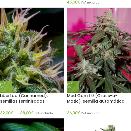
45,00
€
IVA incluido
Libertad (Cannamed),
Med Gom 1.0 (Grass-o-
semillas feminizadas
Matic), semilla automática
32,00
€
- –
88,00
€
36,30
€
IVA incluido
IVA incluido