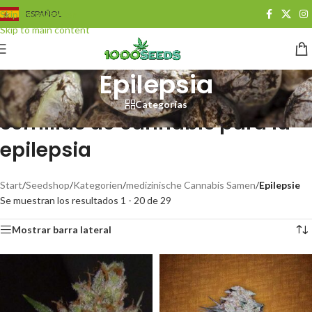
Skip to navigation
ESPAÑOL
Skip to main content
Epilepsia
Categorías
Semillas de cannabis para la
epilepsia
Start
/
Seedshop
/
Kategorien
/
medizinische Cannabis Samen
/
Epilepsie
Se muestran los resultados 1 - 20 de 29
Mostrar barra lateral