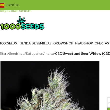
Skip to navigation
ESPAÑOL
Skip to main content
1000SEEDS
TIENDA DE SEMILLAS
GROWSHOP
HEADSHOP
OFERTAS
Start
/
Seedshop
/
Kategorien
/
Indica
/
CBD Sweet and Sour Widow (CBD 