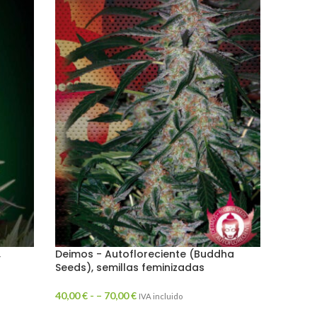
,
Deimos - Autofloreciente (Buddha
Motava
Seeds), semillas feminizadas
o regu
40,00
€
- –
70,00
€
70,00
€
IVA incluido