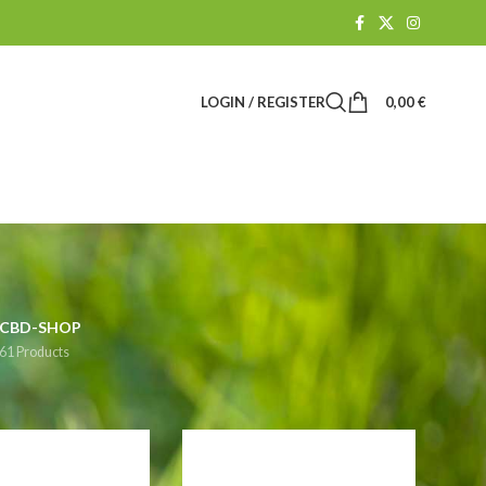
LOGIN / REGISTER
0,00
€
CBD-SHOP
61 Products
how
9
24
36