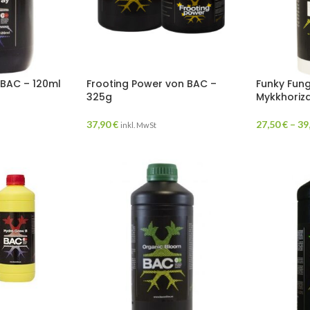
 BAC – 120ml
Frooting Power von BAC –
Funky Fung
325g
Mykkhoriz
37,90
€
27,50
€
–
39
inkl. MwSt