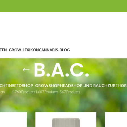
TEN
GROW-LEXIKON
CANNABIS-BLOG
B.A.C.
CHEIN
SEEDSHOP
GROWSHOP
HEADSHOP UND RAUCHZUBEHÖR
cts
1.760 Products
1.607 Products
567 Products
ünger
/
B.A.C.
S