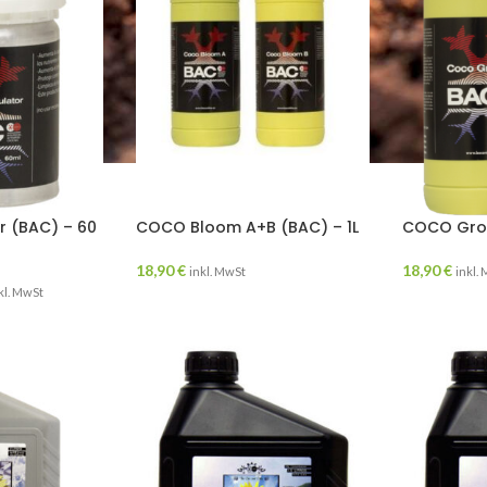
r (BAC) – 60
COCO Bloom A+B (BAC) – 1L
COCO Grow
18,90
€
18,90
€
inkl. MwSt
inkl.
kl. MwSt