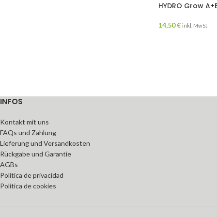
HYDRO Grow A+B 
14,50
€
inkl. MwSt
INFOS
Kontakt mit uns
FAQs und Zahlung
Lieferung und Versandkosten
Rückgabe und Garantie
AGBs
Política de privacidad
Política de cookies