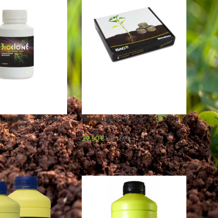
von BAC – 100 ml
Biotablets (BAC) – 24 Tabs
29,50
€
 MwSt
inkl. MwSt