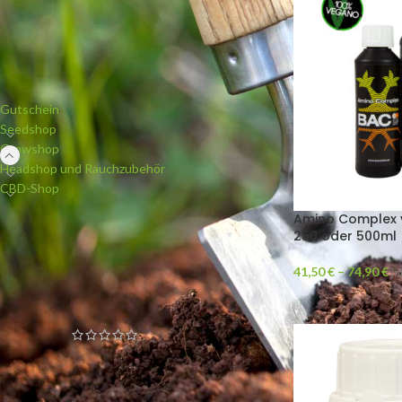
PRODUKTKATEGORIEN
Gutschein
Seedshop
Growshop
Headshop und Rauchzubehör
CBD-Shop
Amino Complex 
250 oder 500ml
NEUE PRODUKTE
41,50
€
–
74,90
€
in
White Widow (Bulk Passion)
feminisiert
Blueberry Widow (Bulk