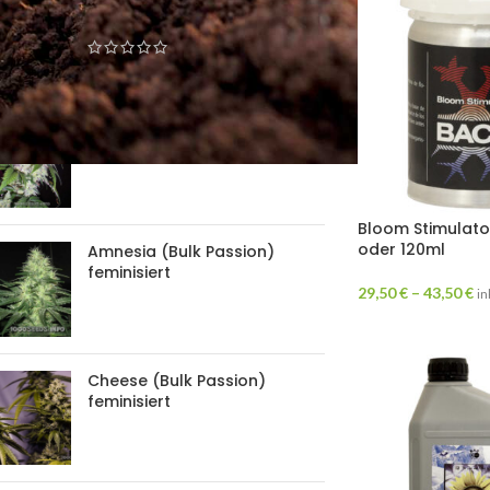
Passion) feminisiert
Black Domina (Bulk Passion)
feminisiert
Bloom Stimulato
oder 120ml
Amnesia (Bulk Passion)
feminisiert
29,50
€
–
43,50
€
in
Cheese (Bulk Passion)
feminisiert