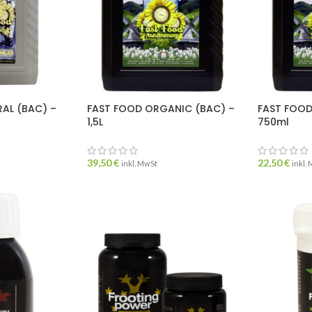
RAL (BAC) –
FAST FOOD ORGANIC (BAC) –
FAST FOOD
1,5L
750ml
39,50
€
22,50
€
inkl. MwSt
inkl.