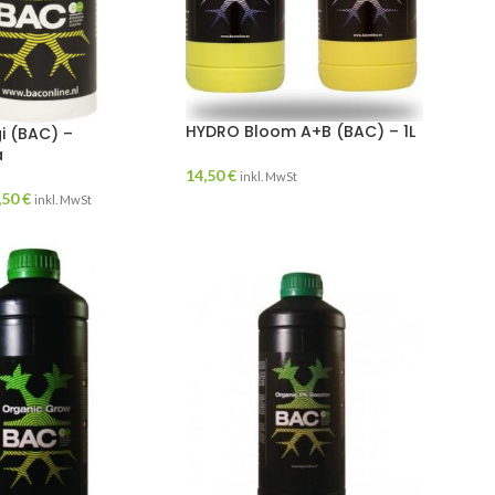
HYDRO Bloom A+B (BAC) – 1L
i (BAC) –
a
14,50
€
inkl. MwSt
,50
€
inkl. MwSt