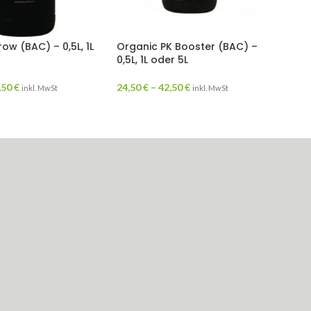
ow (BAC) – 0,5L, 1L
Organic PK Booster (BAC) –
0,5L, 1L oder 5L
,50
€
24,50
€
–
42,50
€
inkl. MwSt
inkl. MwSt