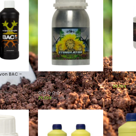
von BAC –
Auto Stimulator (BAC) –
Bio Clone 
120ml
14,50
€
inkl.
kl. MwSt
29,50
€
inkl. MwSt