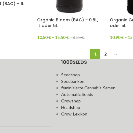
(BAC) – 1L
Organic Bloom (BAC) – 0,5L,
Organic Gr
1L oder 5L
oder 5L
10,50
€
–
15,50
€
10,90
€
–
15
inkl. MwSt
1
2
→
1000SEEDS
Seedshop
Seedbanken
feminisierte Cannabis-Samen
Automatic Seeds
Growshop
Headshop
Grow-Lexikon