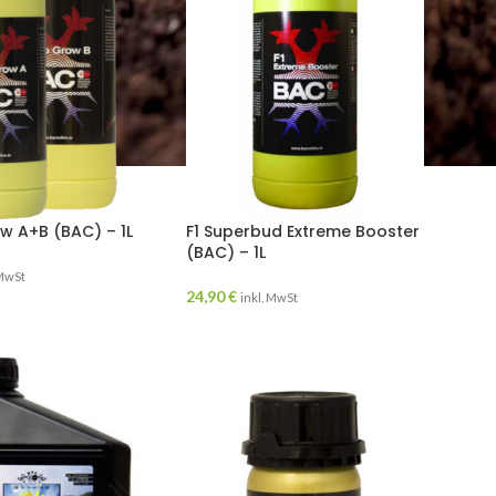
 A+B (BAC) – 1L
F1 Superbud Extreme Booster
(BAC) – 1L
 MwSt
24,90
€
inkl. MwSt