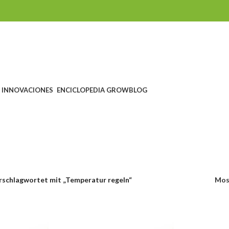
INNOVACIONES
ENCICLOPEDIA GROW
BLOG
mperatur reg
HEIN
SEEDSHOP
GROWSHOP
HEADSHOP UND RAUCHZUBEHÖR
ts
1.760 Products
1.607 Products
567 Products
6
rschlagwortet mit „Temperatur regeln“
Mos