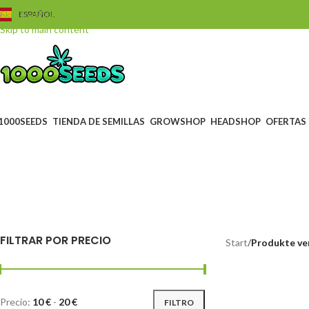
Skip to navigation
ESPAÑOL
Skip to main content
1000SEEDS
TIENDA DE SEMILLAS
GROWSHOP
HEADSHOP
OFERTAS
Te
BLACK FRIDAY
GUTSC
0 Products
4 Produc
FILTRAR POR PRECIO
Start
/
Produkte ve
Precio:
10 €
-
20 €
FILTRO