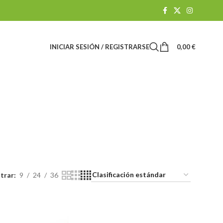
INICIAR SESIÓN / REGISTRARSE
0,00
€
eln
TIENDA CBD
1 Productos
trar
9
24
36