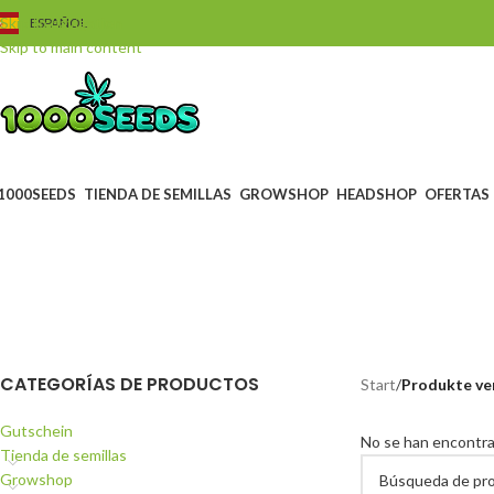
Skip to navigation
ESPAÑOL
Skip to main content
1000SEEDS
TIENDA DE SEMILLAS
GROWSHOP
HEADSHOP
OFERTAS
Pfl
BLACK FRIDAY
GUTSC
0 Products
4 Produc
CATEGORÍAS DE PRODUCTOS
Start
/
Produkte ve
Gutschein
No se han encontra
Tienda de semillas
Growshop