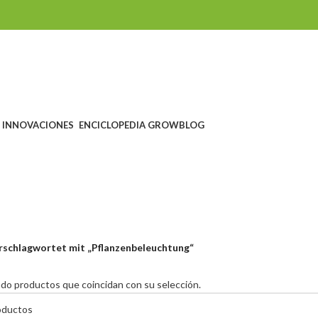
INNOVACIONES
ENCICLOPEDIA GROW
BLOG
anzenbeleuch
HEIN
SEEDSHOP
GROWSHOP
HEADSHOP UND RAUCHZUBEHÖR
ts
1.760 Products
1.607 Products
567 Products
6
rschlagwortet mit „Pflanzenbeleuchtung“
do productos que coincidan con su selección.