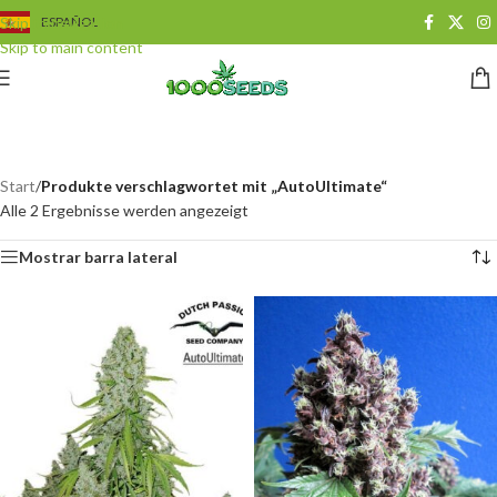
Skip to navigation
ESPAÑOL
Skip to main content
AutoUltimate
Categorías
Start
/
Produkte verschlagwortet mit „AutoUltimate“
Alle 2 Ergebnisse werden angezeigt
Mostrar barra lateral