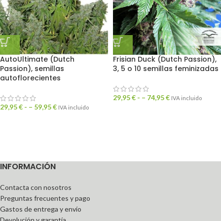
AutoUltimate (Dutch
Frisian Duck (Dutch Passion),
Passion), semillas
3, 5 o 10 semillas feminizadas
autoflorecientes
29,95
€
- –
74,95
€
IVA incluido
29,95
€
- –
59,95
€
IVA incluido
INFORMACIÓN
Contacta con nosotros
Preguntas frecuentes y pago
Gastos de entrega y envío
Devolución y garantía