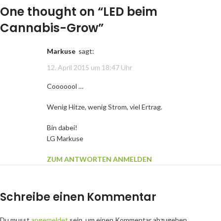
One thought on “
LED beim
Cannabis-Grow
”
Markuse
sagt:
12. April 2015 um 18:47 Uhr
Cooooool …
Wenig Hitze, wenig Strom, viel Ertrag.
Bin dabei!
LG Markuse
ZUM ANTWORTEN ANMELDEN
Schreibe einen Kommentar
Du musst
angemeldet
sein, um einen Kommentar abzugeben.