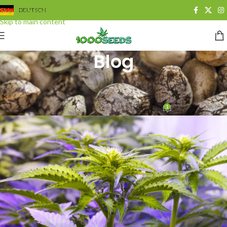
Skip to navigation
DEUTSCH
Skip to main content
Blog
BLOG
,
GROWING
LED beim Cannabis-Grow
1
Juan Cervantes
On 3. Januar 2015