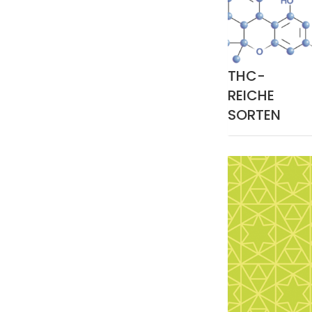
THC-
REICHE
SORTEN