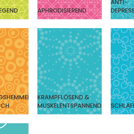
ANTI-
EGEND
APHRODISIEREND
DEPRES
GSHEMMEND
KRAMPFLÖSEND &
SCH
MUSKELENTSPANNEND
SCHLAF