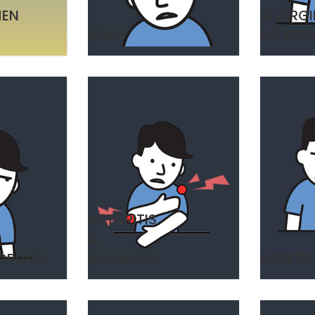
HEN
ALLERGI
ADHS
NEUROD
ARTHRITIS
&
TÖRUNG
ARTHROSE
APPETIT