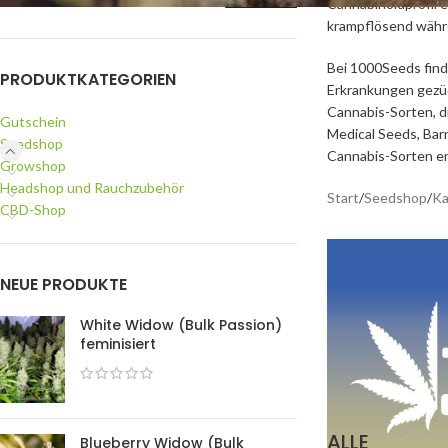
Cannabinoidprofil e
krampflösend währe
Bei 1000Seeds find
PRODUKTKATEGORIEN
Erkrankungen gezüc
Cannabis-Sorten, d
Gutschein
Medical Seeds, Bar
Seedshop
Cannabis-Sorten en
Growshop
Headshop und Rauchzubehör
Start
/
Seedshop
/
Ka
CBD-Shop
NEUE PRODUKTE
White Widow (Bulk Passion)
feminisiert
ALLE
Blueberry Widow (Bulk