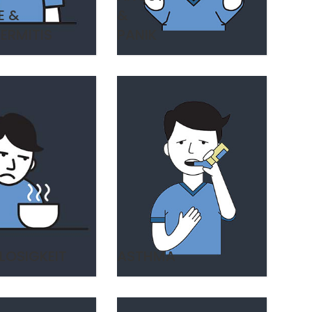
E &
&
ERMITIS
PANIK
LOSIGKEIT
ASTHMA