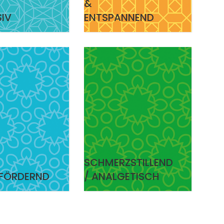
&
SIV
ENTSPANNEND
SCHMERZSTILLEND
FÖRDERND
/ ANALGETISCH