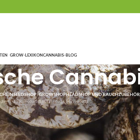
TEN
GROW-LEXIKON
CANNABIS-BLOG
sche Cannab
CHEIN
SEEDSHOP
GROWSHOP
HEADSHOP UND RAUCHZUBEHÖR
cts
1.760 Products
1.607 Products
567 Products
ische Cannabissamen
ren hat die Forschung belegt, was die Menscheit schon lange weiß und g
ir kennen, die bei vielen Erkrankungen erstaunliche Verbesserungen und