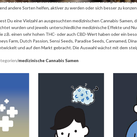
iner Sorten, treten unterschiedliche Effekte in den Fordergrund. Einige
nd andere Sorten helfen, aktiver zu werden oder sich besser zu konzent
est Du eine Vielzahl an ausgesuchten medizinischen Cannabis-Samen, d
htet wurden und jeweils unterschiedliche medizinische Effekte und Nut
ie z.B. einen sehr hohen THC- oder auch CBD-Wert haben oder ein beso
neys Farm, Dutch Passion, Sensi Seeds, Paradise Seeds, Cannamed, Din
twickelt und auf den Markt gebracht. Die Auswahl wächst mit dem stei
tegorien
/
medizinische Cannabis Samen