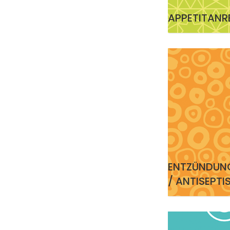
APPETITANR
ENTZÜNDUN
/ ANTISEPTI