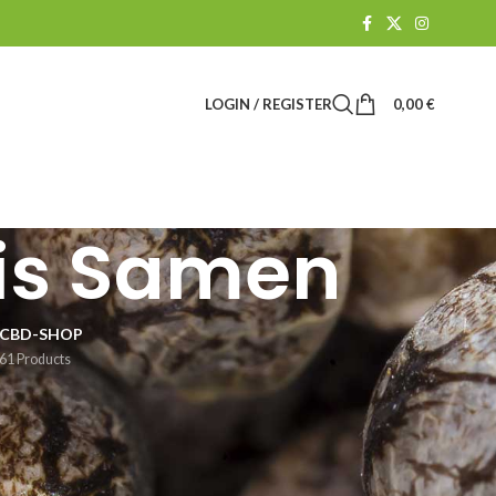
LOGIN / REGISTER
0,00
€
is Samen
CBD-SHOP
61 Products
ezeigt, dass Cannabis eine der wertvollsten medizinischen
 Linderung erreichen kann. In Abhängigkeit vom individuellen