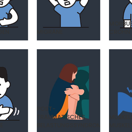
MORBU
GEN
MIGRÄNE
CROHN
POST-
TRAUMATISCHES
MUSKEL
E
BELASTUNGSSYNDROM
MUSKEL