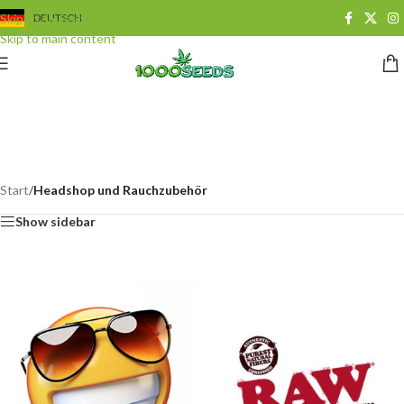
Skip to navigation
DEUTSCH
Skip to main content
Headshop und
Rauchzubehör
Categories
Start
/
Headshop und Rauchzubehör
Show sidebar