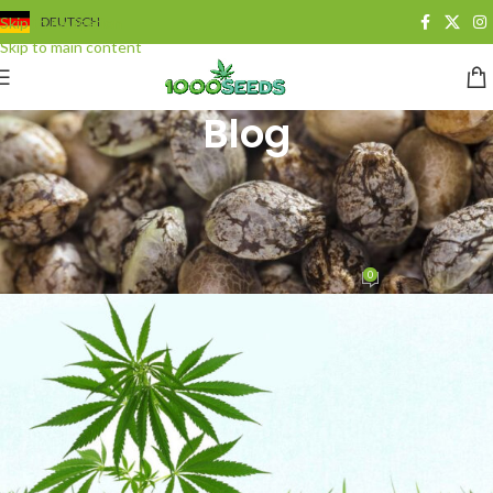
Skip to navigation
DEUTSCH
Skip to main content
Blog
GROWING
Mikroorganismen im Boden:
wichtige Helfer
0
Juan Cervantes
On 28. August 2013