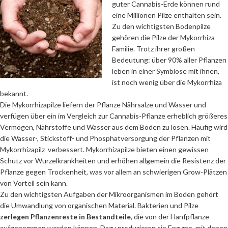
guter Cannabis-Erde können rund
eine Millionen Pilze enthalten sein.
Zu den wichtigsten Bodenpilze
gehören die Pilze der Mykorrhiza
Familie. Trotz ihrer großen
Bedeutung: über 90% aller Pflanzen
leben in einer Symbiose mit ihnen,
ist noch wenig über die Mykorrhiza
bekannt.
Die Mykorrhizapilze liefern der Pflanze Nährsalze und Wasser und
verfügen über ein im Vergleich zur Cannabis-Pflanze erheblich größeres
Vermögen, Nährstoffe und Wasser aus dem Boden zu lösen. Häufig wird
die Wasser-, Stickstoff- und Phosphatversorgung der Pflanzen mit
Mykorrhizapilz verbessert. Mykorrhizapilze bieten einen gewissen
Schutz vor Wurzelkrankheiten und erhöhen allgemein die Resistenz der
Pflanze gegen Trockenheit, was vor allem an schwierigen Grow-Plätzen
von Vorteil sein kann.
Zu den wichtigsten Aufgaben der Mikroorganismen im Boden gehört
die Umwandlung von organischen Material. Bakterien und Pilze
zerlegen Pflanzenreste in Bestandteile
, die von der Hanfpflanze
aufgenommen werden können. Dazu produzieren sie Enzyme, mit denen