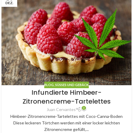
DEZ.
BLOG
,
SÜSSES UND GEBÄCK
Infundierte Himbeer-
Zitronencreme-Tartelettes
0
Juan Cervantes
Himbeer-Zitronencreme-Tartelettes mit Coco-Canna-Boden
Diese leckeren Törtchen werden mit einer locker leichten
Zitronencreme gefüllt,...