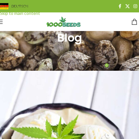
Skip to navigation
DEUTSCH
Skip to main content
Blog
BLOG
,
CANNABISREZEPTE
,
SÜSSES UND GEBÄCK
Cannabis-Vanille-Eis
0
Juan Cervantes
On 1. September 2013