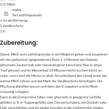
1/2 l Milch
15 g Cannabis
1 Teelöffel Lezithingranulat
3-4 Eßlöffel Honig
1 Vanilleschote
1 Ei
Zubereitung:
Sahne, Milch und Lezithingranulat in ein Mixgerät geben und zusammen
mit den gehackten (gegrinderten) Buds 1-2 Minuten durchmixen
(alternativ Zauberstab oder Handrührgerät benutzen). Nun in einen
Topf giessen und im Wasserbad 10 Minuten leicht kochen (nicht zu
stark, sonst wird die Mixtur zu dick). Anschließend den Honig unter die
warme Milch rühren und das Mark der Vanilleschote hinzufügen. Die
Mischung abkühlen lassen und dann das Ei zugeben und im Mixer
schaumig schlagen.
Dann in die Eismaschine füllen oder alternativ in geeignete Gefäße
abfüllen (z. B. in Tuppergefäße oder Dessertschalen), mit Deckeln oder
Folie verschließen und für einige Stunden in die Gefriertruhe stellen.