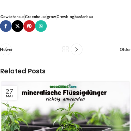
Gewächshaus
Greenhouse
grow
Growblog
hanfanbau
Newer
Older
Related Posts
27
MAI