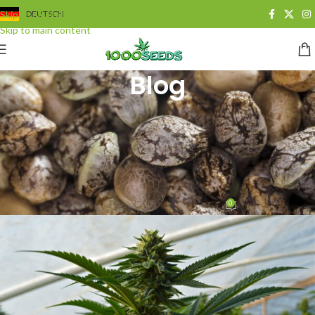
Skip to navigation
DEUTSCH
Skip to main content
Blog
BLOG
,
GROWING
Cannabisanbau im
Gewächshaus – eine der
effektivsten Grow-Methoden
0
Juan Cervantes
On 25. März 2014