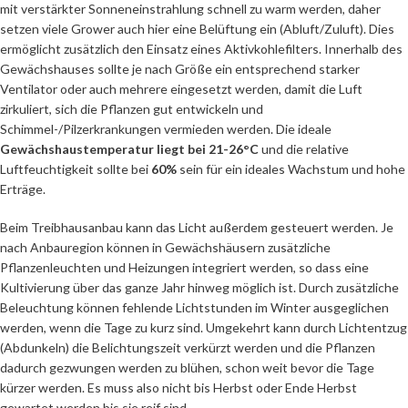
mit verstärkter Sonneneinstrahlung schnell zu warm werden, daher
setzen viele Grower auch hier eine Belüftung ein (Abluft/Zuluft). Dies
ermöglicht zusätzlich den Einsatz eines Aktivkohlefilters. Innerhalb des
Gewächshauses sollte je nach Größe ein entsprechend starker
Ventilator oder auch mehrere eingesetzt werden, damit die Luft
zirkuliert, sich die Pflanzen gut entwickeln und
Schimmel-/Pilzerkrankungen vermieden werden. Die ideale
Gewächshaustemperatur liegt bei 21-26°C
und die relative
Luftfeuchtigkeit sollte bei
60%
sein für ein ideales Wachstum und hohe
Erträge.
Beim Treibhausanbau kann das Licht außerdem gesteuert werden. Je
nach Anbauregion können in Gewächshäusern zusätzliche
Pflanzenleuchten und Heizungen integriert werden, so dass eine
Kultivierung über das ganze Jahr hinweg möglich ist. Durch zusätzliche
Beleuchtung können fehlende Lichtstunden im Winter ausgeglichen
werden, wenn die Tage zu kurz sind. Umgekehrt kann durch Lichtentzug
(Abdunkeln) die Belichtungszeit verkürzt werden und die Pflanzen
dadurch gezwungen werden zu blühen, schon weit bevor die Tage
kürzer werden. Es muss also nicht bis Herbst oder Ende Herbst
gewartet werden bis sie reif sind.