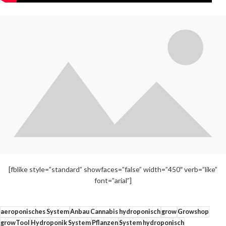
[fblike style=”standard” showfaces=”false” width=”450″ verb=”like”
font=”arial”]
aeroponisches System
Anbau Cannabis hydroponisch
grow
Growshop
growTool
Hydroponik System
Pflanzen
System hydroponisch