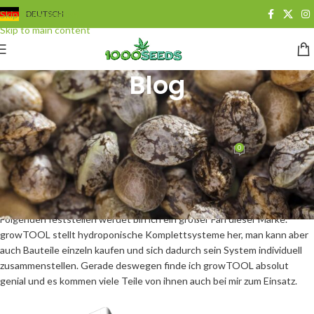
Skip to navigation
DEUTSCH
Skip to main content
Blog
GROWING
,
HYDROPONIC
Markenspecial – growTOOL
0
Juan Cervantes
On 5. November 2013
Heute möchte ich euch in meinem neusten Blogbeitrag die Produkte
der Marke growTOOL näher vorstellen. Wie ihr wahrscheinlich im
Folgenden feststellen werdet bin ich ein großer Fan dieser Marke.
growTOOL stellt hydroponische Komplettsysteme her, man kann aber
auch Bauteile einzeln kaufen und sich dadurch sein System individuell
zusammenstellen. Gerade deswegen finde ich growTOOL absolut
genial und es kommen viele Teile von ihnen auch bei mir zum Einsatz.