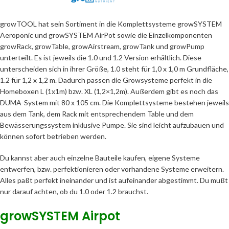
growTOOL hat sein Sortiment in die Komplettsysteme growSYSTEM
Aeroponic und growSYSTEM AirPot sowie die Einzelkomponenten
growRack, growTable, growAirstream, growTank und growPump
unterteilt. Es ist jeweils die 1.0 und 1.2 Version erhältlich. Diese
unterscheiden sich in ihrer Größe, 1.0 steht für 1,0 x 1,0 m Grundfläche,
1.2 für 1,2 x 1,2 m. Dadurch passen die Growsysteme perfekt in die
Homeboxen L (1x1m) bzw. XL (1,2×1,2m). Außerdem gibt es noch das
DUMA-System mit 80 x 105 cm. Die Komplettsysteme bestehen jeweils
aus dem Tank, dem Rack mit entsprechendem Table und dem
Bewässerungssystem inklusive Pumpe. Sie sind leicht aufzubauen und
können sofort betrieben werden.
Du kannst aber auch einzelne Bauteile kaufen, eigene Systeme
entwerfen, bzw. perfektionieren oder vorhandene Systeme erweitern.
Alles paßt perfekt ineinander und ist aufeinander abgestimmt. Du mußt
nur darauf achten, ob du 1.0 oder 1.2 brauchst.
growSYSTEM Airpot