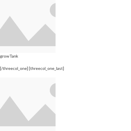
growTank
[/threecol_one] [threecol_one_last]