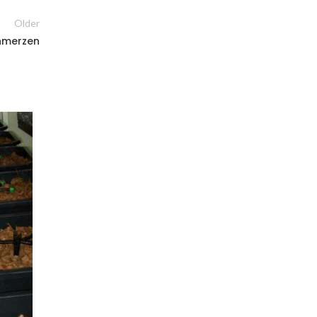
Older
chmerzen
03
JULI