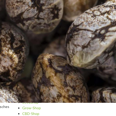
Blog
rstopfen
Cannabis A-Z
Cannabis als Medizin
Cannabis-Kosmetik & Spa
 das
Cannabisrezepte
Dips und Saucen
Fragen und Antworten
Getränke und Cocktails mit Cannabis
Growing
Grundrezepte und Tipps
Hydroponic
Snacks und Hauptgerichte
Sorten und Strainreviews
Süßes und Gebäck
m
Seedshop
isches
Grow-Shop
CBD-Shop