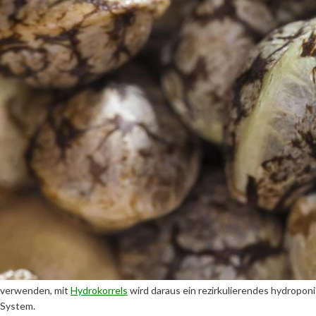
dass einem aeroponischen Anbau nichts mehr im Wege steht. Wir wollen
aufgebaut ist und trotzdem die Vorzüge des aeroponischen Anbaus biete
und Probleme bereiten.
Das
Aero Grow System
gibt es in verschiedenen Grössen, mit 4, 8, 9
System jederzeit ausgebaut werden. Die Systeme bestehen aus einem
Bewässerungssytem mit Pumpe, das einzige zum Start was Du noch bra
Die Systeme können mit sämtlichen Anbaumedien betrieben werden. So 
verwenden, mit
Hydrokorrels
wird daraus ein rezirkulierendes hydropo
System.