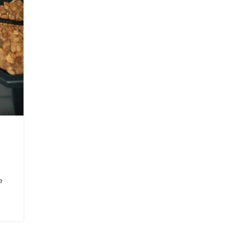
BLOG
,
GROWING
Marijuana in Steinwolle anba
1
Posted by
Juan Cervantes
Was ist Steinwolle? Eruption eines Vulkans auf Hawaii St
ist ein Natur-Produkt, das im 20. Jahrhundert in Hawai en
CONTINUE READING
e