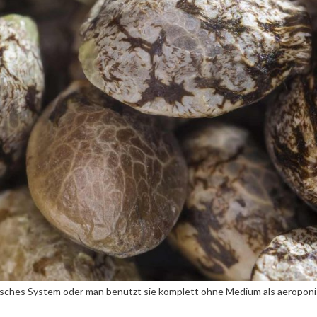
 Euch heute Aero Grow näher vorstellen, ein System das sehr einfach
t, es sind wie bei anderen Systemen keine Düsen nötig, die oftmals ve
 oder 24 Wurzelsprühtöpfen. Die Töpfe können einzeln ausgetauscht oder
 Nährstofftank mit Abdeckung, den Wurzelsprühtöpfen und dem
uchst ist Wasser und Dünger.
kann man die Töpfe mit Erde füllen und den Aero Grow als Tropfsyste
nisches System oder man benutzt sie komplett ohne Medium als aeropon