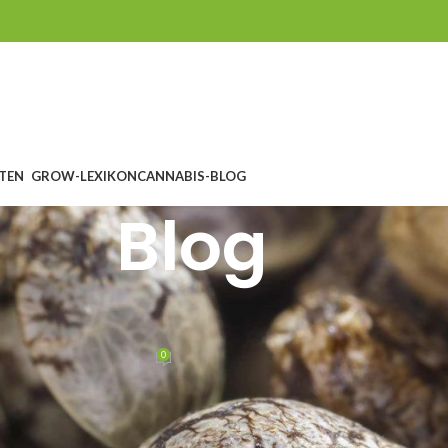
TEN
GROW-LEXIKON
CANNABIS-BLOG
Blog
OG
,
GROWING
isches System unter der Lupe
0
rvantes
On 24. März 2014
tivste Form der Hydroponic ist die
Aeroponik
, jedoch verzichteten viel
 Wartung waren. Mittlerweile gibt es jedoch erschwingliche Komplett-Sy