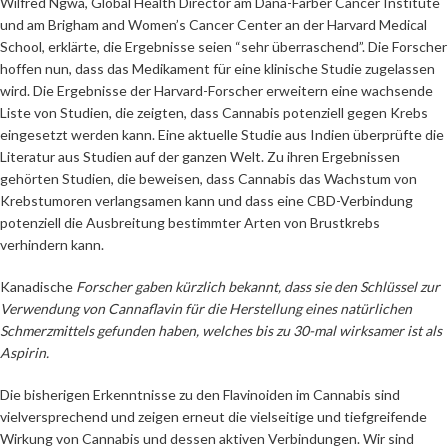
Wilfred Ngwa, Global Health Director am Dana-Farber Cancer Institute
und am Brigham and Women’s Cancer Center an der Harvard Medical
School, erklärte, die Ergebnisse seien “sehr überraschend”. Die Forscher
hoffen nun, dass das Medikament für eine klinische Studie zugelassen
wird. Die Ergebnisse der Harvard-Forscher erweitern eine wachsende
Liste von Studien, die zeigten, dass Cannabis potenziell gegen Krebs
eingesetzt werden kann. Eine aktuelle Studie aus Indien überprüfte die
Literatur aus Studien auf der ganzen Welt. Zu ihren Ergebnissen
gehörten Studien, die beweisen, dass Cannabis das Wachstum von
Krebstumoren verlangsamen kann und dass eine CBD-Verbindung
potenziell die Ausbreitung bestimmter Arten von Brustkrebs
verhindern kann.
Kanadische
Forscher gaben kürzlich bekannt, dass sie den Schlüssel zur
Verwendung von Cannaflavin für die Herstellung eines natürlichen
Schmerzmittels gefunden haben, welches bis zu 30-mal wirksamer ist als
Aspirin.
Die bisherigen Erkenntnisse zu den Flavinoiden im Cannabis sind
vielversprechend und zeigen erneut die vielseitige und tiefgreifende
Wirkung von Cannabis und dessen aktiven Verbindungen. Wir sind