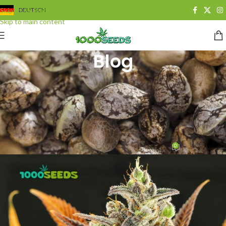
Skip to navigation
DEUTSCH
Skip to main content
Blog
BLOG
,
CANNABIS ALS MEDIZIN
Flavonoide: weitere
medizinische Geheimnisse im
Cannabis
0
Juan Cervantes
On 25. September 2019