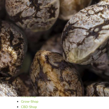
Blog
Cannabis A-Z
Cannabis als Medizin
Cannabis-Kosmetik & Spa
Cannabisrezepte
Dips und Saucen
Fragen und Antworten
Getränke und Cocktails mit Cannabis
Growing
Grundrezepte und Tipps
Hydroponic
Snacks und Hauptgerichte
Sorten und Strainreviews
Süßes und Gebäck
Seedshop
Grow-Shop
CBD-Shop