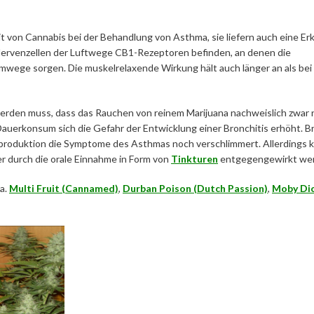
t von Cannabis bei der Behandlung von Asthma, sie liefern auch eine Er
n Nervenzellen der Luftwege CB1-Rezeptoren befinden, an denen die
wege sorgen. Die muskelrelaxende Wirkung hält auch länger an als bei
en muss, dass das Rauchen von reinem Marijuana nachweislich zwar n
auerkonsum sich die Gefahr der Entwicklung einer Bronchitis erhöht. Br
eimproduktion die Symptome des Asthmas noch verschlimmert. Allerdings
r durch die orale Einnahme in Form von
Tinkturen
entgegengewirkt we
.a.
Multi Fruit (Cannamed)
,
Durban Poison (Dutch Passion)
,
Moby Di