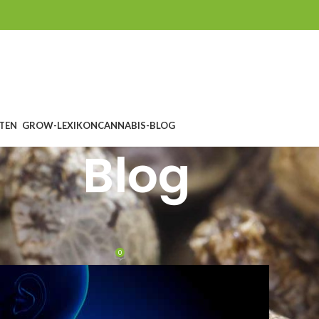
TEN
GROW-LEXIKON
CANNABIS-BLOG
Blog
NNABIS ALS MEDIZIN
und Cannabis
0
vantes
On 9. Februar 2014