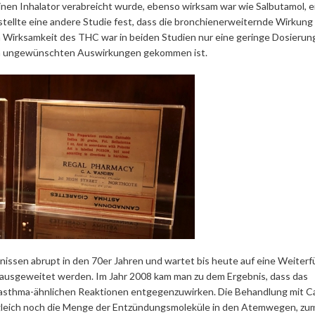
inen Inhalator verabreicht wurde, ebenso wirksam war wie Salbutamol, e
tellte eine andere Studie fest, dass die bronchienerweiternde Wirkung
 Wirksamkeit des THC war in beiden Studien nur eine geringe Dosierun
deren ungewünschten Auswirkungen gekommen ist.
ssen abrupt in den 70er Jahren und wartet bis heute auf eine Weiterf
h ausgeweitet werden. Im Jahr 2008 kam man zu dem Ergebnis, dass das
 asthma-ähnlichen Reaktionen entgegenzuwirken. Die Behandlung mit C
zugleich noch die Menge der Entzündungsmoleküle in den Atemwegen, zu