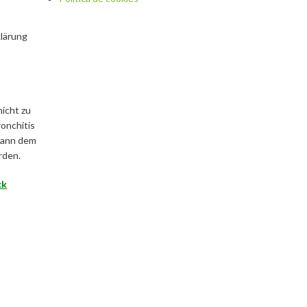
klärung
icht zu
onchitis
 kann dem
rden.
ck