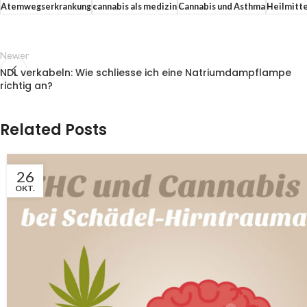
Atemwegserkrankung
cannabis als medizin
Cannabis und Asthma
Heilmitte
Newer
NDL verkabeln: Wie schliesse ich eine Natriumdampflampe
richtig an?
Related Posts
26
OKT.