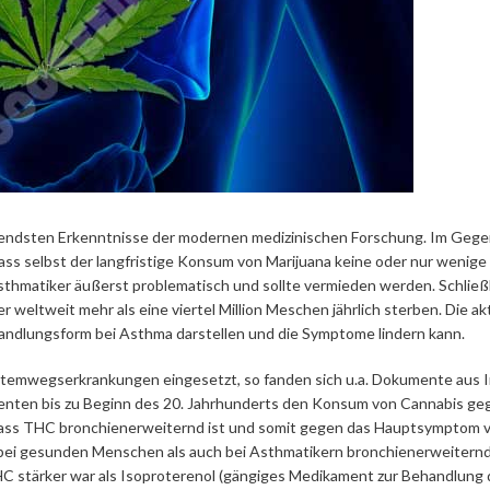
fendsten Erkenntnisse der modernen medizinischen Forschung. Im Gege
ss selbst der langfristige Konsum von Marijuana keine oder nur wenige
Asthmatiker äußerst problematisch und sollte vermieden werden. Schließ
 weltweit mehr als eine viertel Million Meschen jährlich sterben. Die ak
handlungsform bei Asthma darstellen und die Symptome lindern kann.
temwegserkrankungen eingesetzt, so fanden sich u.a. Dokumente aus I
tienten bis zu Beginn des 20. Jahrhunderts den Konsum von Cannabis ge
t, dass THC bronchienerweiternd ist und somit gegen das Hauptsymptom 
bei gesunden Menschen als auch bei Asthmatikern bronchienerweiternd.
THC stärker war als Isoproterenol (gängiges Medikament zur Behandlung 