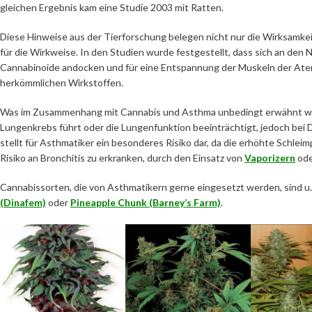
gleichen Ergebnis kam eine Studie 2003 mit Ratten.
Diese Hinweise aus der Tierforschung belegen nicht nur die Wirksamkei
für die Wirkweise. In den Studien wurde festgestellt, dass sich an de
Cannabinoide andocken und für eine Entspannung der Muskeln der Atem
herkömmlichen Wirkstoffen.
Was im Zusammenhang mit Cannabis und Asthma unbedingt erwähnt werd
Lungenkrebs führt oder die Lungenfunktion beeinträchtigt, jedoch bei D
stellt für Asthmatiker ein besonderes Risiko dar, da die erhöhte Schl
Risiko an Bronchitis zu erkranken, durch den Einsatz von
Vaporizern
ode
Cannabissorten, die von Asthmatikern gerne eingesetzt werden, sind u
(Dinafem)
oder
Pineapple Chunk (Barney’s Farm)
.