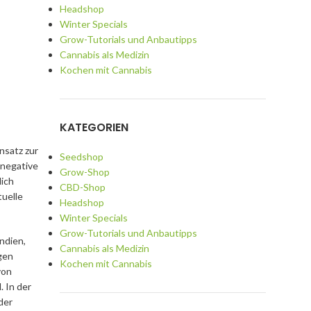
Headshop
Winter Specials
Grow-Tutorials und Anbautipps
Cannabis als Medizin
Kochen mit Cannabis
KATEGORIEN
nsatz zur
Seedshop
 negative
Grow-Shop
lich
CBD-Shop
tuelle
Headshop
Winter Specials
Grow-Tutorials und Anbautipps
ndien,
Cannabis als Medizin
gen
Kochen mit Cannabis
von
 In der
der