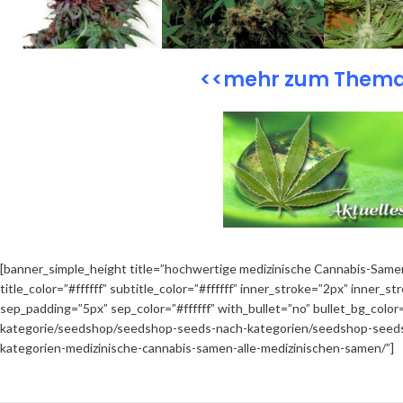
<<mehr zum Thema 
[banner_simple_height title=”hochwertige medizinische Cannabis-Samen
title_color=”#ffffff” subtitle_color=”#ffffff” inner_stroke=”2px” inner
sep_padding=”5px” sep_color=”#ffffff” with_bullet=”no” bullet_bg_color=
kategorie/seedshop/seedshop-seeds-nach-kategorien/seedshop-seeds
kategorien-medizinische-cannabis-samen-alle-medizinischen-samen/”]