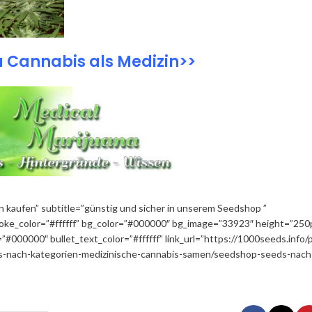
Cannabis als Medizin>>
 kaufen” subtitle=”günstig und sicher in unserem Seedshop ”
_stroke_color=”#ffffff” bg_color=”#000000″ bg_image=”33923″ height=”250
”#000000″ bullet_text_color=”#ffffff” link_url=”https://1000seeds.info/
-nach-kategorien-medizinische-cannabis-samen/seedshop-seeds-nach