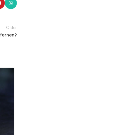
Older
tfernen?
07
OKT.