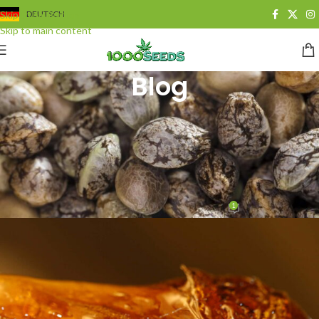
Skip to navigation
DEUTSCH
Skip to main content
Blog
BLOG
,
CANNABIS ALS MEDIZIN
,
GROWING
Cannabis-Konzentrate:
sicherer medizinischer
Gebrauch
1
Juan Cervantes
On 19. März 2014