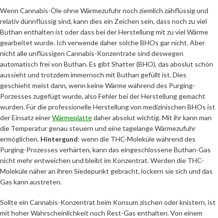
Wenn Cannabis-Öle ohne Wärmezufuhr noch ziemlich zähflüssig und
relativ dünnflüssig sind, kann dies ein Zeichen sein, dass noch zu viel
Buthan enthalten ist oder dass bei der Herstellung mit zu viel Wärme
gearbeitet wurde. Ich verwende daher solche BHOs gar nicht. Aber
nicht alle unflüssigen Cannabis-Konzentrate sind deswegen
automatisch frei von Buthan. Es gibt Shatter (BHO), das aboslut schön
aussieht und trotzdem immernoch mit Buthan gefüllt ist. Dies
geschieht meist dann, wenn keine Wärme während des Purging-
Porzesses zugefügt wurde, also Fehler bei der Herstellung gemacht
wurden. Für die professionelle Herstellung von medizinischen BHOs ist
der Einsatz einer
Wärmeplatte
daher absolut wichtig. Mit ihr kann man
die Temperatur genau steuern und eine tagelange Wärmezufuhr
ermöglichen.
Hintergund
: wenn die THC-Moleküle während des
Purging-Prozesses verhärten, kann das eingeschlossene Buthan-Gas
nicht mehr entweichen und bleibt im Konzentrat. Werden die THC-
Moleküle näher an ihren Siedepunkt gebracht, lockern sie sich und das
Gas kann austreten.
Sollte ein Cannabis-Konzentrat beim Konsum zischen oder knistern, ist
mit hoher Wahrscheinlichkeit noch Rest-Gas enthalten. Von einem