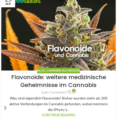
SEP.
BLOG
,
CANNABIS ALS MEDIZIN
Flavonoide: weitere medizinische
Geheimnisse im Cannabis
0
Juan Cervantes
Was sind eigentlich Flavonoide? Bisher wurden mehr als 200
aktive Verbindungen im Cannabis gefunden, wobei meistens
die (Phyto-)...
CONTINUE READING