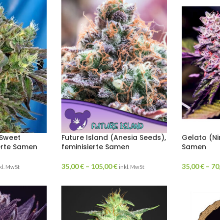
Sweet
Future Island (Anesia Seeds),
Gelato (Ni
ierte Samen
feminisierte Samen
Samen
35,00
€
–
105,00
€
35,00
€
–
70
kl. MwSt
inkl. MwSt