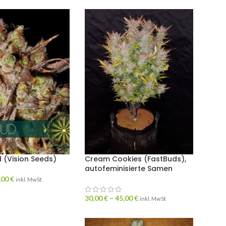
 (Vision Seeds)
Cream Cookies (FastBuds),
autofeminisierte Samen
,00
€
inkl. MwSt
30,00
€
–
45,00
€
inkl. MwSt