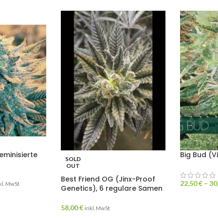
eminisierte
Big Bud (V
SOLD
OUT
Best Friend OG (Jinx-Proof
22,50
€
–
30
kl. MwSt
Genetics), 6 regulare Samen
58,00
€
inkl. MwSt