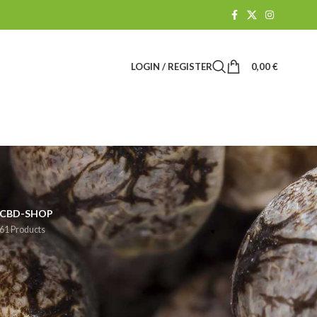
LOGIN / REGISTER
0,00
€
CBD-SHOP
61 Products
how
9
24
36