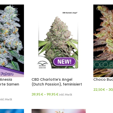
(Anesia
CBD Charlotte’s Angel
Choco Bud
ierte Samen
(Dutch Passion), feminisiert
22,50
€
–
30
39,95
€
–
99,95
€
inkl. MwSt
inkl. MwSt