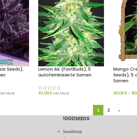
sia Seeds),
Lemon AK (FastBuds), 5
Mango Cre
men
autofeminisierte Samen
Seeds), 5 
Samen
45,00
€
40,00
€
–
80
inkl. MwSt
inkl. MwSt
1
2
→
1000SEEDS
Seedshop