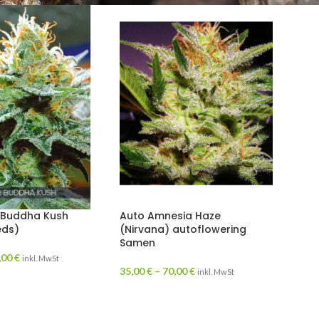
 Buddha Kush
Auto Amnesia Haze
eds)
(Nirvana) autoflowering
Samen
,00
€
inkl. MwSt
35,00
€
–
70,00
€
inkl. MwSt