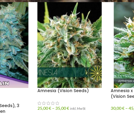
Amnesia (Vision Seeds)
Amnesia x
(Vision Se
Seeds), 3
25,00
€
–
35,00
€
30,00
€
–
45
inkl. MwSt
men