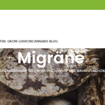
TEN
GROW-LEXIKON
CANNABIS-BLOG
Migräne
CHEIN
SEEDSHOP
GROWSHOP
HEADSHOP UND RAUCHZUBEHÖR
cts
1.760 Products
1.607 Products
567 Products
ssamen gegen Migräne
tegorien
/
medizinische Cannabis Samen
/
Migräne
S