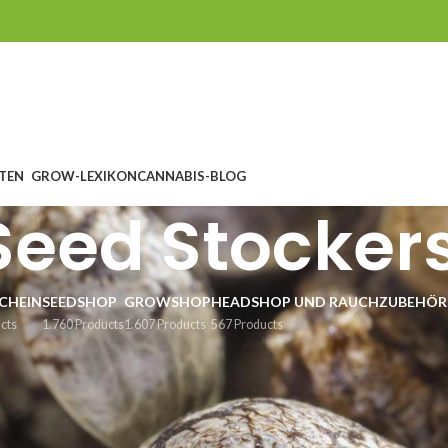
TEN
GROW-LEXIKON
CANNABIS-BLOG
Seed Stocker
CHEIN
SEEDSHOP
GROWSHOP
HEADSHOP UND RAUCHZUBEHÖR
cts
1.760 Products
1.607 Products
567 Products
ssamen von Seedstockers