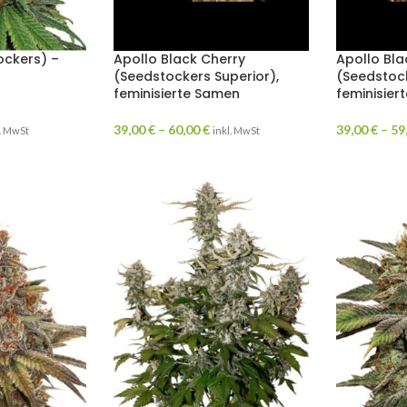
ockers) –
Apollo Black Cherry
Apollo Bla
(Seedstockers Superior),
(Seedstock
feminisierte Samen
feminisier
39,00
€
–
60,00
€
39,00
€
–
59
l. MwSt
inkl. MwSt