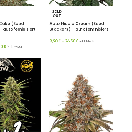
SOLD
OUT
 Cake (Seed
Auto Nicole Cream (Seed
– autofeminisiert
Stockers) – autofeminisiert
9,90
€
–
26,50
€
inkl. MwSt
50
€
inkl. MwSt