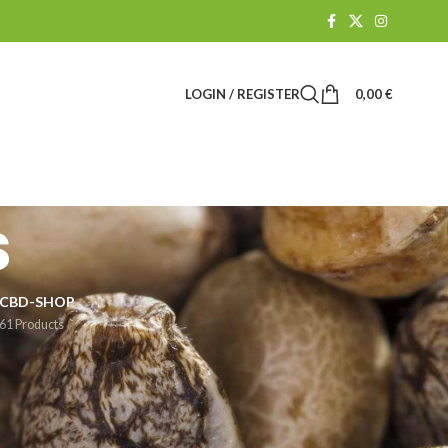
LOGIN / REGISTER
0,00
€
s
CBD-SHOP
61 Products