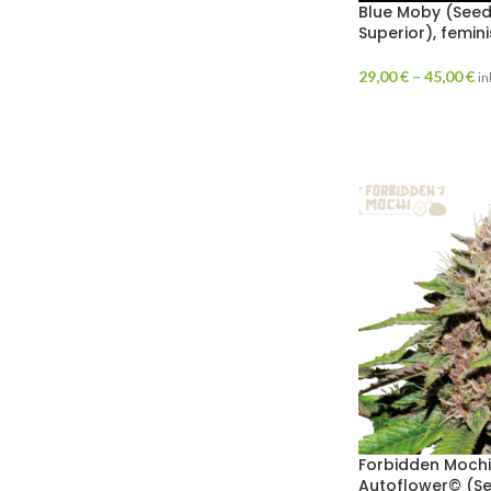
Blue Moby (See
Superior), femin
29,00
€
–
45,00
€
in
Forbidden Moch
Autoflower© (S