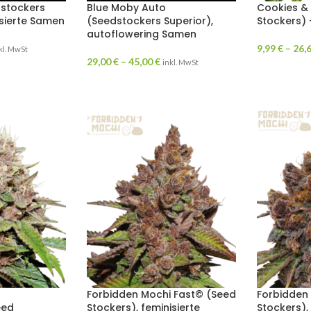
dstockers
Blue Moby Auto
Cookies &
isierte Samen
(Seedstockers Superior),
Stockers) 
autoflowering Samen
9,99
€
–
26,
kl. MwSt
29,00
€
–
45,00
€
inkl. MwSt
i
Forbidden Mochi Fast© (Seed
Forbidden
eed
Stockers), feminisierte
Stockers),