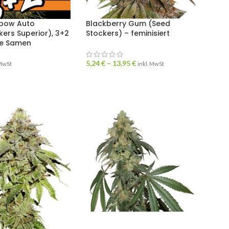
nbow Auto
Blackberry Gum (Seed
ers Superior), 3+2
Stockers) – feminisiert
te Samen
5,24
€
–
13,95
€
 MwSt
inkl. MwSt