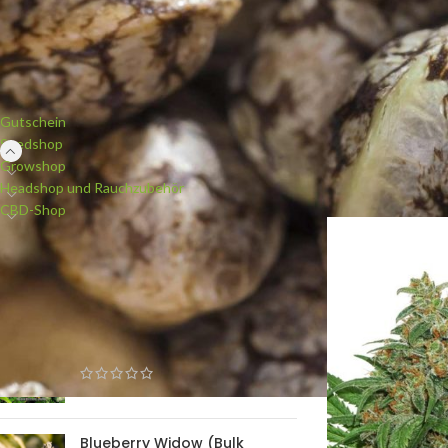
PRODUKTKATEGORIEN
Gutschein
Seedshop
Growshop
Start
/
Seedshop
/
Se
Headshop und Rauchzubehör
CBD-Shop
NEUE PRODUKTE
White Widow (Bulk Passion)
feminisiert
Blueberry Widow (Bulk