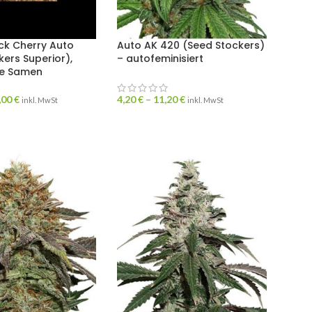
ck Cherry Auto
Auto AK 420 (Seed Stockers)
ers Superior),
– autofeminisiert
te Samen
,00
€
4,20
€
–
11,20
€
inkl. MwSt
inkl. MwSt