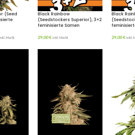
or (Seed
Black Rainbow
Black Rai
sierte
(Seedstockers Superior), 3+2
(Seedstock
feminisierte Samen
feminisier
29,00
€
29,00
€
inkl. MwSt
inkl. MwSt
inkl.