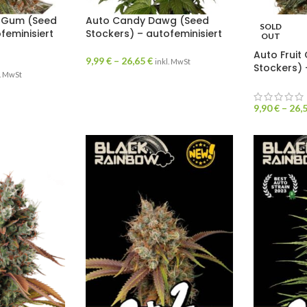
y Gum (Seed
Auto Candy Dawg (Seed
SOLD
feminisiert
Stockers) – autofeminisiert
OUT
Auto Fruit
9,99
€
–
26,65
€
inkl. MwSt
Stockers) 
l. MwSt
9,90
€
–
26,