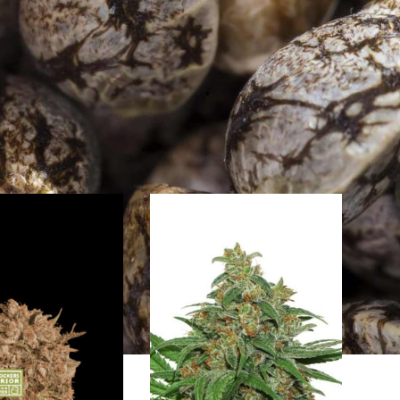
how
9
24
36