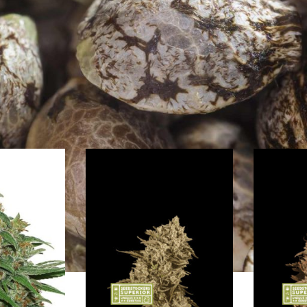
edbanken
/
Seed Stockers
S