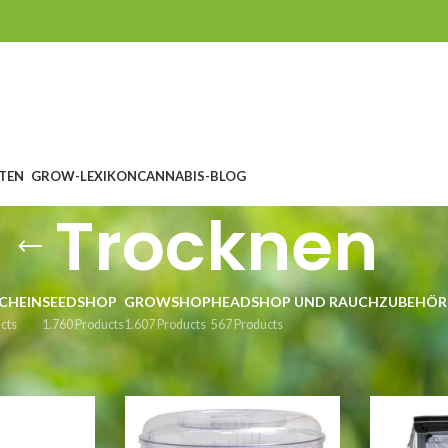
TEN
GROW-LEXIKON
CANNABIS-BLOG
Trocknen
CHEIN
SEEDSHOP
GROWSHOP
HEADSHOP UND RAUCHZUBEHÖR
cts
1.760 Products
1.607 Products
567 Products
rocknen
S