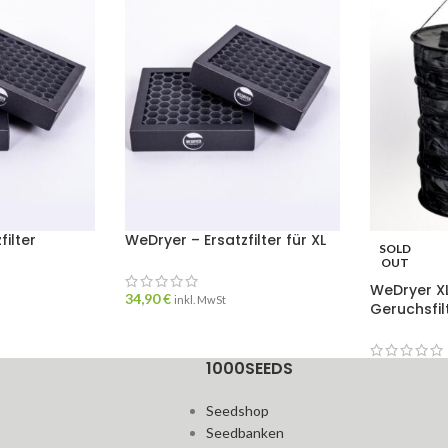
filter
WeDryer – Ersatzfilter für XL
SOLD
OUT
WeDryer XL
34,90
€
inkl. MwSt
Geruchsfil
1000SEEDS
Seedshop
Seedbanken