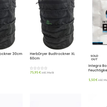
rockner 30cm
HerbDryer Budtrockner XL
SOLD
60cm
OUT
Integra Bo
Feuchtigke
75,95
€
inkl. MwSt
1,50
€
inkl. M