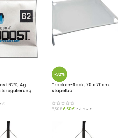
-32%
ost 62%, 4g
Trocken-Rack, 70 x 70cm,
itsregulierung
stapelbar
wSt
6,50
€
9,50
€
inkl. MwSt