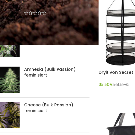
Passion) feminisiert
Black Domina (Bulk Passion)
feminisiert
Amnesia (Bulk Passion)
Dryit von Secret
feminisiert
35,50
€
inkl. MwSt
Cheese (Bulk Passion)
feminisiert