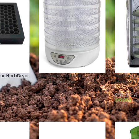
für HerbDryer
Dry Weed, digitaler
Drybox, b
Trockenautomat
LiteBOX un
149,00
€
inkl