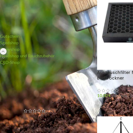
PRODUKTKATEGORIEN
Gutschein
Seedshop
Growshop
Headshop und Rauchzubehör
CBD-Shop
Austauschfilter 
Budtrockner
NEUE PRODUKTE
10,00
€
White Widow (Bulk Passion)
inkl. MwSt
feminisiert
Blueberry Widow (Bulk