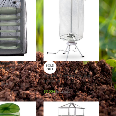
estehend aus
SOLD
d Drynet
OUT
Dryfast, elektrischer Bud-
Trockner
. MwSt
83,00
€
inkl. MwSt