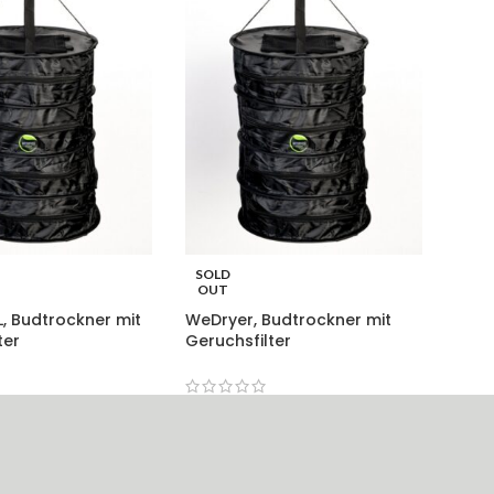
SOLD
OUT
, Budtrockner mit
WeDryer, Budtrockner mit
ter
Geruchsfilter