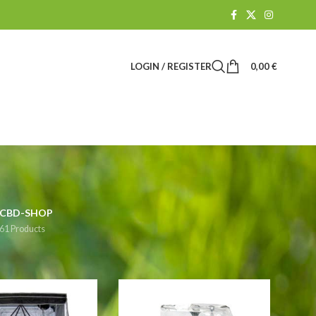
LOGIN / REGISTER
0,00
€
CBD-SHOP
61 Products
how
9
24
36