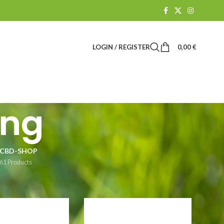
LOGIN / REGISTER
0,00
€
ung
CBD-SHOP
61 Products
how
9
24
36