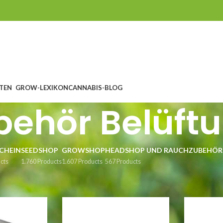
TEN
GROW-LEXIKON
CANNABIS-BLOG
behör Belüft
CHEIN
SEEDSHOP
GROWSHOP
HEADSHOP UND RAUCHZUBEHÖR
cts
1.760 Products
1.607 Products
567 Products
üftung und Klima
/
Zubehör Belüftung
S