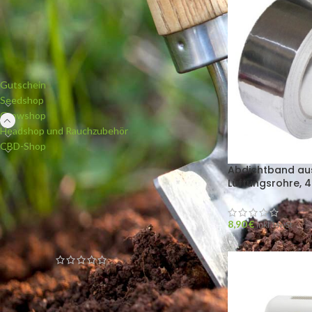
PRODUKTKATEGORIEN
Gutschein
Seedshop
Growshop
Headshop und Rauchzubehör
CBD-Shop
Abdichtband aus
Lüftungsrohre, 
NEUE PRODUKTE
8,90
€
White Widow (Bulk Passion)
inkl. MwSt
feminisiert
Blueberry Widow (Bulk