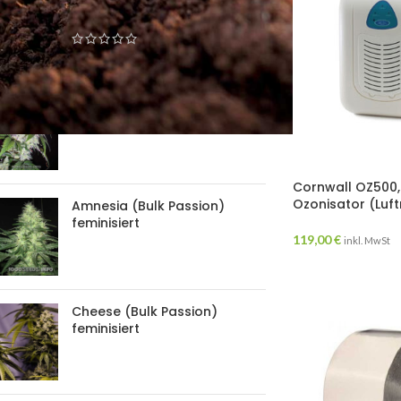
Passion) feminisiert
Black Domina (Bulk Passion)
feminisiert
Cornwall OZ500, 
Ozonisator (Luft
Amnesia (Bulk Passion)
feminisiert
119,00
€
inkl. MwSt
Cheese (Bulk Passion)
feminisiert