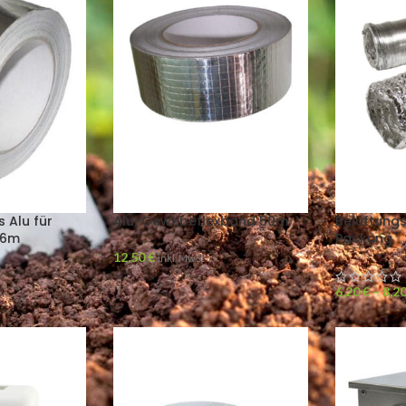
 Alu für
Alu-Gewebeflexband 50m
Belüftungs
46m
Packung
12,50
€
inkl. MwSt
6,20
€
–
8,2