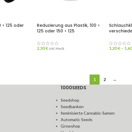
0 > 125 oder
Reduzierung aus Plastik, 100 >
Schlauchk
125 oder 150 > 125
verschied
2,30
€
1,20
€
–
1,6
inkl. MwSt
1
2
→
1000SEEDS
Seedshop
Seedbanken
feminisierte Cannabis-Samen
Automatic Seeds
Growshop