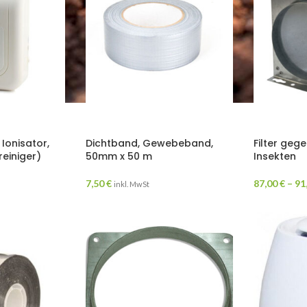
Ionisator,
Dichtband, Gewebeband,
Filter geg
reiniger)
50mm x 50 m
Insekten
7,50
€
87,00
€
–
91
inkl. MwSt