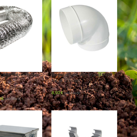
-Alu-Flexrohr, 3m-
Bogenstück 90°, Kunststoff,
für ø 125 mm
8,50
€
inkl. MwSt
0
€
inkl. MwSt