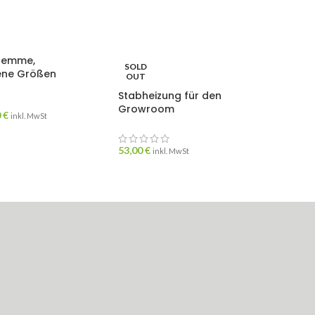
lemme,
SOLD
ene Größen
OUT
Stabheizung für den
Growroom
0
€
inkl. MwSt
53,00
€
inkl. MwSt