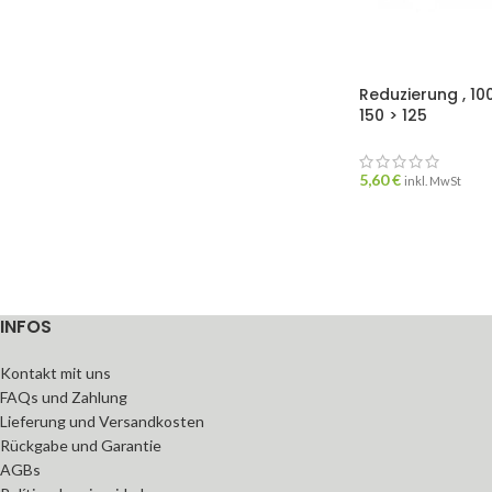
Reduzierung , 10
150 > 125
5,60
€
inkl. MwSt
INFOS
Kontakt mit uns
FAQs und Zahlung
Lieferung und Versandkosten
Rückgabe und Garantie
AGBs