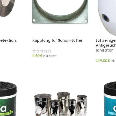
etektion,
Kupplung für Sunon-Lüfter
Luftreinige
Antigeruc
Ionisator
4,50
€
inkl. MwSt
119,00
€
inkl