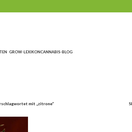
TEN
GROW-LEXIKON
CANNABIS-BLOG
zitrone
CHEIN
SEEDSHOP
GROWSHOP
HEADSHOP UND RAUCHZUBEHÖR
cts
1.760 Products
1.607 Products
567 Products
rschlagwortet mit „zitrone“
S