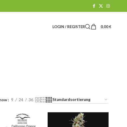
LOGIN / REGISTER
0,00
€
CBD-SHOP
61 Products
how
9
24
36