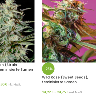
n (Strain
-25%
feminisierte Samen
Wild Rose (Sweet Seeds),
feminisierte Samen
,50
€
inkl. MwSt
14,92
€
–
24,75
€
inkl. MwSt