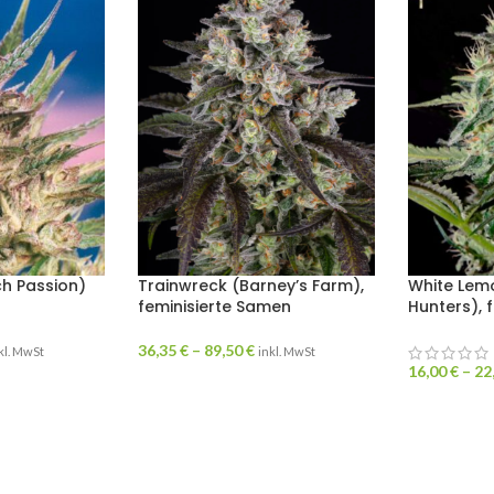
ch Passion)
Trainwreck (Barney’s Farm),
White Lemo
feminisierte Samen
Hunters), 
36,35
€
–
89,50
€
kl. MwSt
inkl. MwSt
16,00
€
–
22