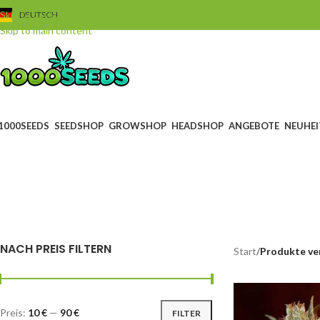
Skip to navigation
DEUTSCH
Skip to main content
1000SEEDS
SEEDSHOP
GROWSHOP
HEADSHOP
ANGEBOTE
NEUHEI
BLACK FRIDAY
GUTS
0 Products
4 Produ
NACH PREIS FILTERN
Start
/
Produkte ve
Preis:
10 €
—
90 €
FILTER