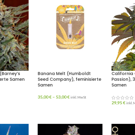
(Barney’s
Banana Melt (Humboldt
California
ierte Samen
Seed Company), feminisierte
Passion), 3
Samen
Samen
35,00
€
–
53,00
€
inkl. MwSt
29,95
€
inkl.