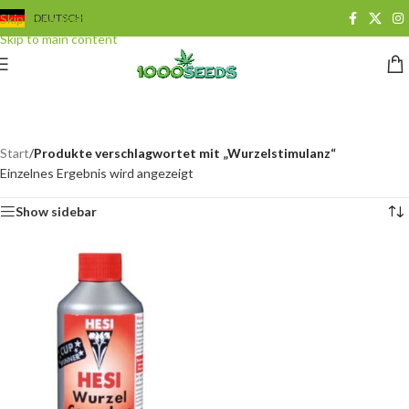
Skip to navigation
DEUTSCH
Skip to main content
Wurzelstimulanz
Categories
Start
/
Produkte verschlagwortet mit „Wurzelstimulanz“
Einzelnes Ergebnis wird angezeigt
Show sidebar