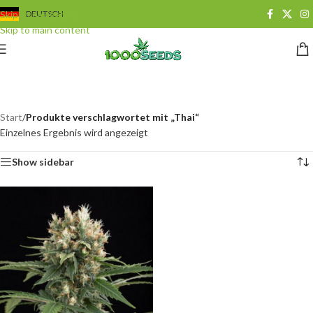
Skip to navigation
DEUTSCH
Skip to main content
Thai
Categories
Start
/
Produkte verschlagwortet mit „Thai“
Einzelnes Ergebnis wird angezeigt
Show sidebar