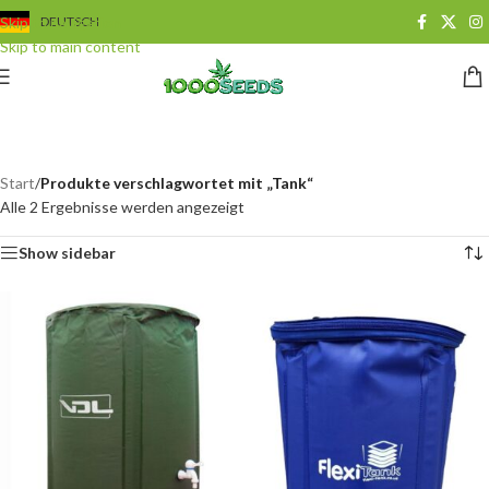
Skip to navigation
DEUTSCH
Skip to main content
Tank
Categories
Start
/
Produkte verschlagwortet mit „Tank“
Alle 2 Ergebnisse werden angezeigt
Show sidebar