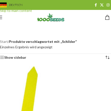
Skip to navigation
DEUTSCH
Skip to main content
Schilder
Categories
Start
/
Produkte verschlagwortet mit „Schilder“
Einzelnes Ergebnis wird angezeigt
Show sidebar