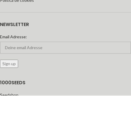
Política de cookies
NEWSLETTER
Email Adresse:
1000SEEDS
Seedshop
Seedbanken
feminisierte Cannabis-Samen
Automatic Seeds
Growshop
Headshop