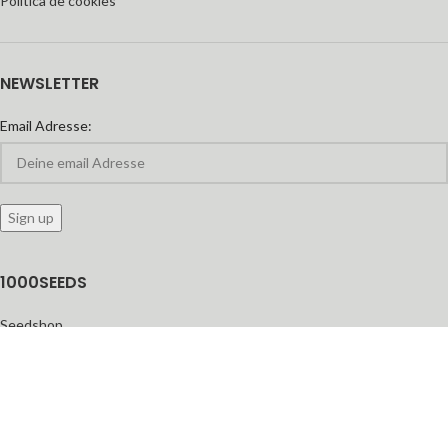
Política de cookies
NEWSLETTER
Email Adresse:
1000SEEDS
Seedshop
Seedbanken
feminisierte Cannabis-Samen
Automatic Seeds
Growshop
Headshop