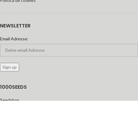
Política de cookies
NEWSLETTER
Email Adresse:
1000SEEDS
Seedshop
Seedbanken
feminisierte Cannabis-Samen
Automatic Seeds
Growshop
Headshop