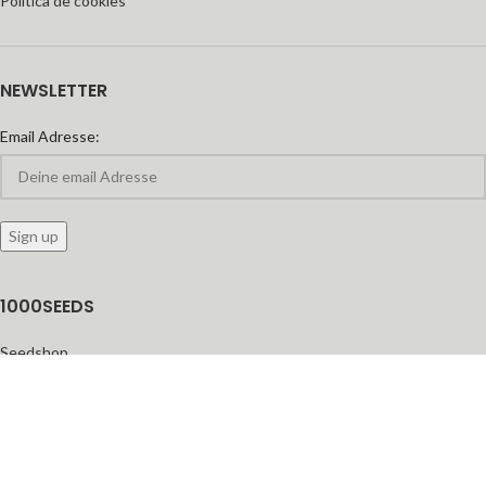
Política de cookies
NEWSLETTER
Email Adresse:
1000SEEDS
Seedshop
Seedbanken
feminisierte Cannabis-Samen
Automatic Seeds
Growshop
Headshop