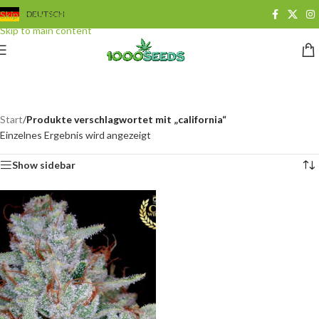
Skip to navigation
DEUTSCH
Skip to main content
california
Categories
Start
/
Produkte verschlagwortet mit „california“
Einzelnes Ergebnis wird angezeigt
Show sidebar