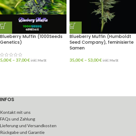
Blueberry Muffin (1000Seeds
Blueberry Muffin (Humboldt
Genetics)
Seed Company), feminisierte
Samen
5,00
€
–
37,00
€
35,00
€
–
53,00
€
inkl. MwSt
inkl. MwSt
INFOS
Kontakt mit uns
FAQs und Zahlung
Lieferung und Versandkosten
Rückgabe und Garantie