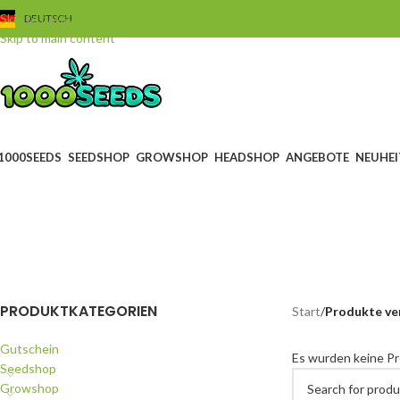
Skip to navigation
DEUTSCH
Skip to main content
1000SEEDS
SEEDSHOP
GROWSHOP
HEADSHOP
ANGEBOTE
NEUHEI
BLACK FRIDAY
GUTS
0 Products
4 Produ
PRODUKTKATEGORIEN
Start
/
Produkte ve
Gutschein
Es wurden keine Pr
Seedshop
Growshop