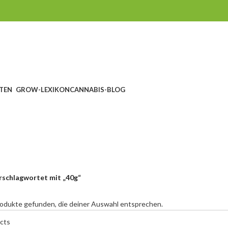
TEN
GROW-LEXIKON
CANNABIS-BLOG
40g
CHEIN
SEEDSHOP
GROWSHOP
HEADSHOP UND RAUCHZUBEHÖR
cts
1.760 Products
1.607 Products
567 Products
rschlagwortet mit „40g“
odukte gefunden, die deiner Auswahl entsprechen.