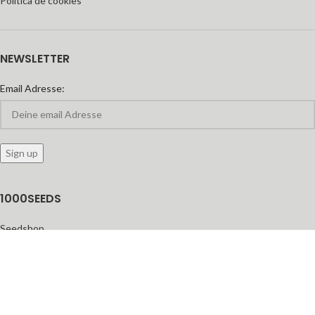
Política de cookies
NEWSLETTER
Email Adresse:
1000SEEDS
Seedshop
Seedbanken
feminisierte Cannabis-Samen
Automatic Seeds
Growshop
Headshop