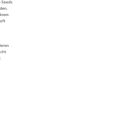
e Seeds
rden.
einem
 oft
ieren
ucht
.