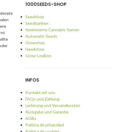
1000SEEDS-SHOP
eimrate
Seedshop
ealen
Seedbanken
here
feminisierte Cannabis-Samen
rnt
Automatic Seeds
ollte
Growshop
 oder
Headshop
Grow-Lexikon
INFOS
Kontakt mit uns
FAQs und Zahlung
Lieferung und Versandkosten
Rückgabe und Garantie
AGBs
Política de privacidad
Política de cookies