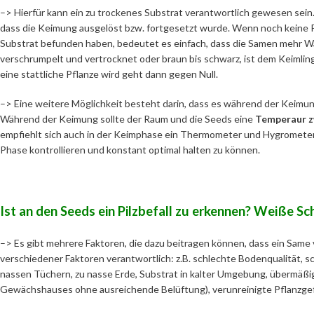
–> Hierfür kann ein zu trockenes Substrat verantwortlich gewesen sein
dass die Keimung ausgelöst bzw. fortgesetzt wurde. Wenn noch keine Pf
Substrat befunden haben, bedeutet es einfach, dass die Samen mehr Wa
verschrumpelt und vertrocknet oder braun bis schwarz, ist dem Keimlinge
eine stattliche Pflanze wird geht dann gegen Null.
–> Eine weitere Möglichkeit besteht darin, dass es während der Keimun
Während der Keimung sollte der Raum und die Seeds eine
Temperaur z
empfiehlt sich auch in der Keimphase ein Thermometer und Hygrometer
Phase kontrollieren und konstant optimal halten zu können.
Ist an den Seeds ein Pilzbefall zu erkennen? Weiße Sch
–> Es gibt mehrere Faktoren, die dazu beitragen können, dass ein Same v
verschiedener Faktoren verantwortlich: z.B. schlechte Bodenqualität, 
nassen Tüchern, zu nasse Erde, Substrat in kalter Umgebung, übermäßig
Gewächshauses ohne ausreichende Belüftung), verunreinigte Pflanzg