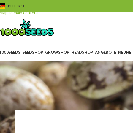
Skip to navigation
DEUTSCH
Skip to main content
1000SEEDS
SEEDSHOP
GROWSHOP
HEADSHOP
ANGEBOTE
NEUHEI
BL
Troubleshooti
Posted by
Juan C