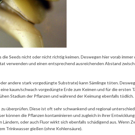
 die Seeds nicht oder nicht richtig keimen. Deswegen hier vorab immer 
ostat verwenden und einen entsprechend ausreichenden Abstand zwisc
x oder andere stark vorgedüngte Substrate) kann Sämlinge töten. Deswe
so eine kaum/schwach vorgedüngte Erde zum Keimen und für die ersten T
frühen Stadium der Pflanzen und während der Keimung ebenfalls tödlich.
 zu überprüfen. Diese ist oft sehr schwankend und regional unterschiedl
er können die Pflanzen kontaminieren und zugleich in ihrer Entwicklung
n Ländern, oder auch Fluor wirkt sich ebenfalls schädigend aus. Wenn Zw
em Trinkwasser gießen (ohne Kohlensäure).