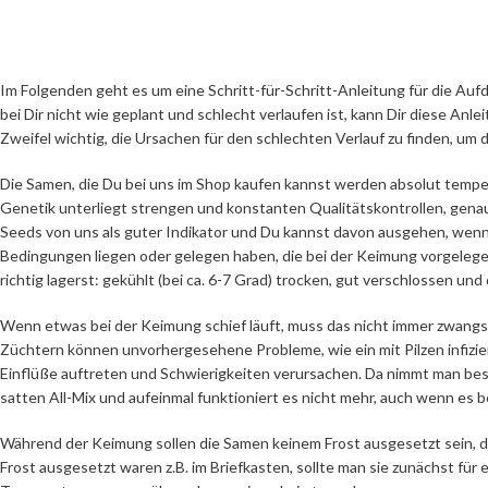
Im Folgenden geht es um eine Schritt-für-Schritt-Anleitung für die A
bei Dir nicht wie geplant und schlecht verlaufen ist, kann Dir diese Anle
Zweifel wichtig, die Ursachen für den schlechten Verlauf zu finden, um
Die Samen, die Du bei uns im Shop kaufen kannst werden absolut tempera
Genetik unterliegt strengen und konstanten Qualitätskontrollen, gena
Seeds von uns als guter Indikator und Du kannst davon ausgehen, wenn
Bedingungen liegen oder gelegen haben, die bei der Keimung vorgelegen
richtig lagerst: gekühlt (bei ca. 6-7 Grad) trocken, gut verschlossen und
Wenn etwas bei der Keimung schief läuft, muss das nicht immer zwangsl
Züchtern können unvorhergesehene Probleme, wie ein mit Pilzen infizi
Einflüße auftreten und Schwierigkeiten verursachen. Da nimmt man bes
satten All-Mix und aufeinmal funktioniert es nicht mehr, auch wenn es b
Während der Keimung sollen die Samen keinem Frost ausgesetzt sein, di
Frost ausgesetzt waren z.B. im Briefkasten, sollte man sie zunächst fü