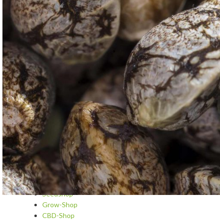
Blog
Cannabis A-Z
Cannabis als Medizin
Cannabis-Kosmetik & Spa
Cannabisrezepte
Dips und Saucen
Fragen und Antworten
Getränke und Cocktails mit Cannabis
Growing
Grundrezepte und Tipps
Hydroponic
Snacks und Hauptgerichte
Sorten und Strainreviews
Süßes und Gebäck
Seedshop
Grow-Shop
CBD-Shop