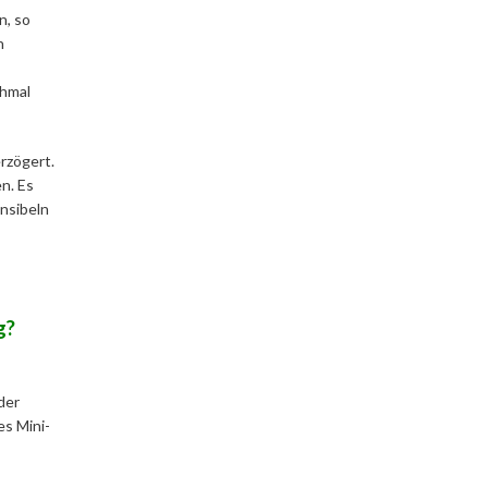
n, so
n
chmal
rzögert.
n. Es
nsibeln
g?
der
es Mini-