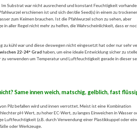
. Im Substrat war nicht ausrechend und konstant Feuchtigkeit vorhande
ahlwurzel erschienen ist und sich der/die Seed(s) in einem zu trockene
sser zum Keimen brauchen. Ist die Pfahlwurzel schon zu sehen, aber
 in aller Regel nicht mehr zu helfen, die Wahrscheinlichkeit, dass er no
g zu kühl war und diese deswegen nicht eingesetzt hat oder nur sehr ve
wischen 22-24° Grad
haben, um eine ideale Entwicklung sicher zu stelle
 zu verwenden um Temperatur und Luftfeuchtigkeit gerade in dieser se
icht? Same innen weich, matschig, gelblich, fast flüssi
on Pilz befallen wird und innen verrottet. Meist ist eine Kombination
schlechter pH-Wert, zu hoher EC-Wert, zu langes Einweichen in Wasser o
e Luftfeuchtigkeit (z.B. durch Verwendung einer Plastikkuppel oder ein
efäße oder Werkzeuge.