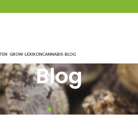
TEN
GROW-LEXIKON
CANNABIS-BLOG
Blog
OG
,
GROWING
ng bei der Keimung
0
ervantes
On 6. April 2015