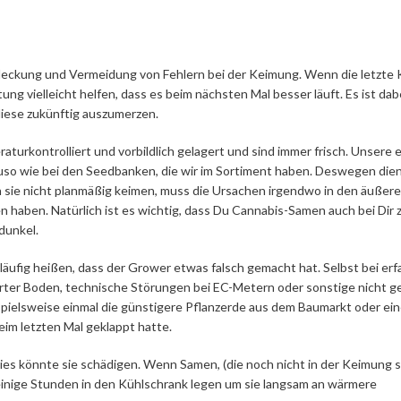
ufdeckung und Vermeidung von Fehlern bei der Keimung. Wenn die letzte
itung vielleicht helfen, dass es beim nächsten Mal besser läuft. Es ist da
 diese zukünftig auszumerzen.
turkontrolliert und vorbildlich gelagert und sind immer frisch. Unsere 
uso wie bei den Seedbanken, die wir im Sortiment haben. Deswegen dien
 sie nicht planmäßig keimen, muss die Ursachen irgendwo in den äußer
 haben. Natürlich ist es wichtig, dass Du Cannabis-Samen auch bei Dir
 dunkel.
äufig heißen, dass der Grower etwas falsch gemacht hat. Selbst bei er
erter Boden, technische Störungen bei EC-Metern oder sonstige nicht 
pielsweise einmal die günstigere Pflanzerde aus dem Baumarkt oder ei
eim letzten Mal geklappt hatte.
es könnte sie schädigen. Wenn Samen, (die noch nicht in der Keimung s
r einige Stunden in den Kühlschrank legen um sie langsam an wärmere