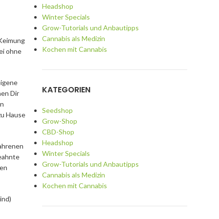
Headshop
Winter Specials
Grow-Tutorials und Anbautipps
Cannabis als Medizin
 Keimung
Kochen mit Cannabis
bei ohne
eigene
KATEGORIEN
en Dir
en
Seedshop
 zu Hause
Grow-Shop
CBD-Shop
Headshop
fahrenen
Winter Specials
geahnte
Grow-Tutorials und Anbautipps
nen
Cannabis als Medizin
Kochen mit Cannabis
ind)