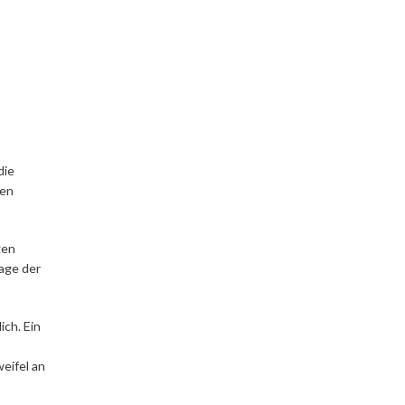
die
hen
gen
age der
ich. Ein
eifel an