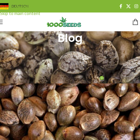
Skip to navigation
DEUTSCH
Skip to main content
Blog
BLOG
,
GROWING
Was Du über das Aussehen von
Cannabissamen wissen musst
0
Juan Cervantes
On 29. Juni 2020